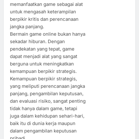
memanfaatkan game sebagai alat
untuk mengasah keterampilan
berpikir kritis dan perencanaan
jangka panjang.
Bermain game online bukan hanya
sekadar hiburan. Dengan
pendekatan yang tepat, game
dapat menjadi alat yang sangat
berguna untuk meningkatkan
kemampuan berpikir strategis.
Kemampuan berpikir strategis,
yang meliputi perencanaan jangka
panjang, pengambilan keputusan,
dan evaluasi risiko, sangat penting
tidak hanya dalam game, tetapi
juga dalam kehidupan sehari-hari,
baik itu di dunia kerja maupun
dalam pengambilan keputusan
pribadi.