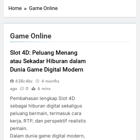
Home
Game Online
Game Online
Slot 4D: Peluang Menang
atau Sekadar Hiburan dalam
Dunia Game Digital Modern
638c4bc
4 months
ago
0
6 mins
Pembahasan lengkap Slot 4D
sebagai hiburan digital sekaligus
peluang bermain, termasuk cara
kerja, RTP, dan perspektif realistis
pemain.
Dalam dunia game digital modern,