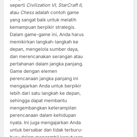
seperti
Civilization VI
,
StarCraft II
,
atau
Chess
adalah contoh game
yang sangat baik untuk melatih
kemampuan berpikir strategis.
Dalam game-game ini, Anda harus
memikirkan langkah-langkah ke
depan, mengelola sumber daya,
dan merencanakan serangan atau
pertahanan dalam jangka panjang.
Game dengan elemen
perencanaan jangka panjang ini
mengajarkan Anda untuk berpikir
lebih dari satu langkah ke depan,
sehingga dapat membantu
mengembangkan keterampilan
perencanaan dalam kehidupan
nyata. Ini juga mengajarkan Anda
untuk bersabar dan tidak terburu-