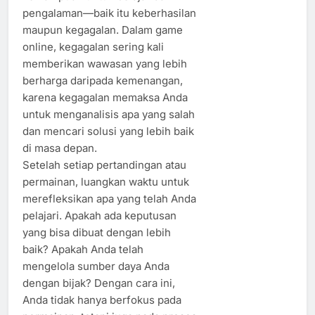
pengalaman—baik itu keberhasilan
maupun kegagalan. Dalam game
online, kegagalan sering kali
memberikan wawasan yang lebih
berharga daripada kemenangan,
karena kegagalan memaksa Anda
untuk menganalisis apa yang salah
dan mencari solusi yang lebih baik
di masa depan.
Setelah setiap pertandingan atau
permainan, luangkan waktu untuk
merefleksikan apa yang telah Anda
pelajari. Apakah ada keputusan
yang bisa dibuat dengan lebih
baik? Apakah Anda telah
mengelola sumber daya Anda
dengan bijak? Dengan cara ini,
Anda tidak hanya berfokus pada