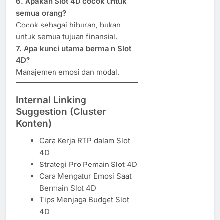
6. Apakah Slot 4D cocok untuk
semua orang?
Cocok sebagai hiburan, bukan
untuk semua tujuan finansial.
7. Apa kunci utama bermain Slot
4D?
Manajemen emosi dan modal.
Internal Linking
Suggestion (Cluster
Konten)
Cara Kerja RTP dalam Slot
4D
Strategi Pro Pemain Slot 4D
Cara Mengatur Emosi Saat
Bermain Slot 4D
Tips Menjaga Budget Slot
4D