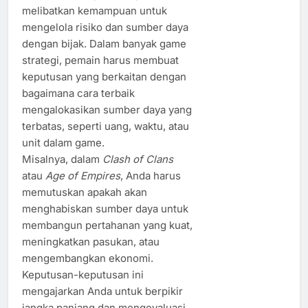
melibatkan kemampuan untuk
mengelola risiko dan sumber daya
dengan bijak. Dalam banyak game
strategi, pemain harus membuat
keputusan yang berkaitan dengan
bagaimana cara terbaik
mengalokasikan sumber daya yang
terbatas, seperti uang, waktu, atau
unit dalam game.
Misalnya, dalam
Clash of Clans
atau
Age of Empires
, Anda harus
memutuskan apakah akan
menghabiskan sumber daya untuk
membangun pertahanan yang kuat,
meningkatkan pasukan, atau
mengembangkan ekonomi.
Keputusan-keputusan ini
mengajarkan Anda untuk berpikir
jangka panjang dan mengevaluasi