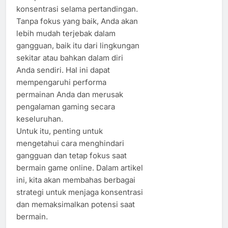
konsentrasi selama pertandingan.
Tanpa fokus yang baik, Anda akan
lebih mudah terjebak dalam
gangguan, baik itu dari lingkungan
sekitar atau bahkan dalam diri
Anda sendiri. Hal ini dapat
mempengaruhi performa
permainan Anda dan merusak
pengalaman gaming secara
keseluruhan.
Untuk itu, penting untuk
mengetahui cara menghindari
gangguan dan tetap fokus saat
bermain game online. Dalam artikel
ini, kita akan membahas berbagai
strategi untuk menjaga konsentrasi
dan memaksimalkan potensi saat
bermain.