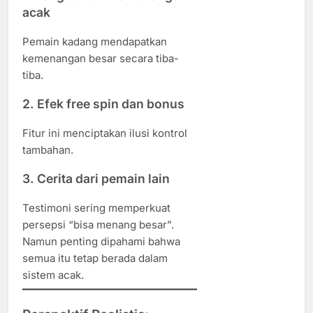
acak
Pemain kadang mendapatkan
kemenangan besar secara tiba-
tiba.
2. Efek free spin dan bonus
Fitur ini menciptakan ilusi kontrol
tambahan.
3. Cerita dari pemain lain
Testimoni sering memperkuat
persepsi “bisa menang besar”.
Namun penting dipahami bahwa
semua itu tetap berada dalam
sistem acak.