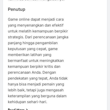
Penutup
Game online dapat menjadi cara
yang menyenangkan dan efektif
untuk melatih kemampuan berpikir
strategis. Dari perencanaan jangka
panjang hingga pengambilan
keputusan yang cepat, game
memberikan latihan yang
bermanfaat untuk meningkatkan
kemampuan berpikir kritis dan
perencanaan Anda. Dengan
pendekatan yang tepat, Anda tidak
hanya bisa menjadi pemain yang
lebih baik, tetapi juga mengasah
keterampilan yang berguna dalam
kehidupan sehari-hari.
Read More