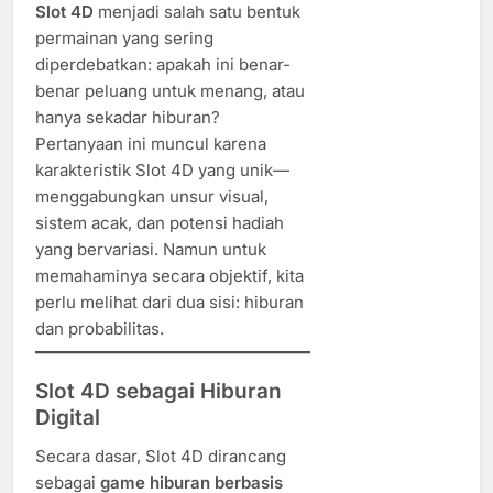
Slot 4D
menjadi salah satu bentuk
permainan yang sering
diperdebatkan: apakah ini benar-
benar peluang untuk menang, atau
hanya sekadar hiburan?
Pertanyaan ini muncul karena
karakteristik Slot 4D yang unik—
menggabungkan unsur visual,
sistem acak, dan potensi hadiah
yang bervariasi. Namun untuk
memahaminya secara objektif, kita
perlu melihat dari dua sisi: hiburan
dan probabilitas.
Slot 4D sebagai Hiburan
Digital
Secara dasar, Slot 4D dirancang
sebagai
game hiburan berbasis