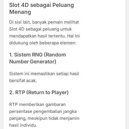
Slot 4D sebagai Peluang
Menang
Di sisi lain, banyak pemain melihat
Slot 4D sebagai peluang untuk
mendapatkan hasil tertentu. Hal ini
didukung oleh beberapa elemen:
1. Sistem RNG (Random
Number Generator)
Sistem ini memastikan setiap hasil
bersifat acak.
2. RTP (Return to Player)
RTP memberikan gambaran
persentase pengembalian jangka
panjang, meskipun tidak menjamin
hasil individu.