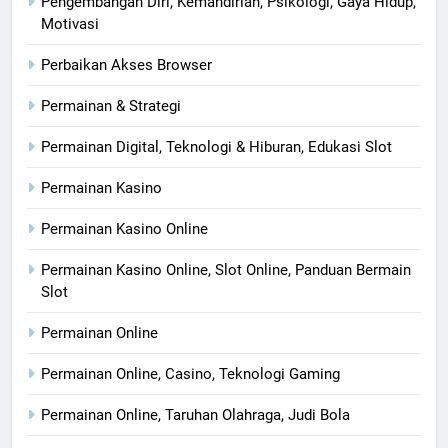
Pengembangan Diri, Kemandirian, Psikologi, Gaya Hidup,
Motivasi
Perbaikan Akses Browser
Permainan & Strategi
Permainan Digital, Teknologi & Hiburan, Edukasi Slot
Permainan Kasino
Permainan Kasino Online
Permainan Kasino Online, Slot Online, Panduan Bermain
Slot
Permainan Online
Permainan Online, Casino, Teknologi Gaming
Permainan Online, Taruhan Olahraga, Judi Bola