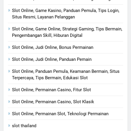
Slot Online, Game Kasino, Panduan Pemula, Tips Login,
Situs Resmi, Layanan Pelanggan
Slot Online, Game Online, Strategi Gaming, Tips Bermain,
Pengembangan Skill, Hiburan Digital
Slot Online, Judi Online, Bonus Permainan
Slot Online, Judi Online, Panduan Pemain
Slot Online, Panduan Pemula, Keamanan Bermain, Situs
Terpercaya, Tips Bermain, Edukasi Slot
Slot Online, Permainan Casino, Fitur Slot
Slot Online, Permainan Casino, Slot Klasik
Slot Online, Permainan Slot, Teknologi Permainan
slot thailand