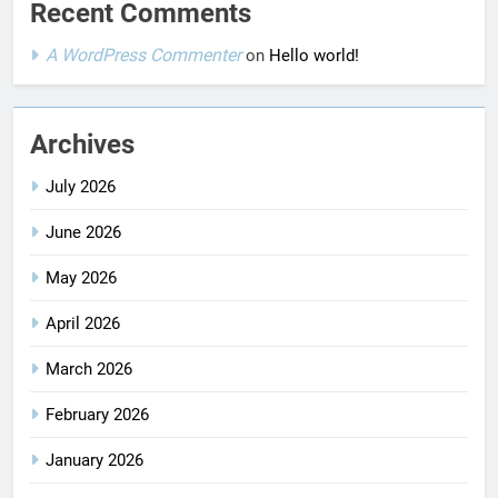
Recent Comments
A WordPress Commenter
on
Hello world!
Archives
July 2026
June 2026
May 2026
April 2026
March 2026
February 2026
January 2026