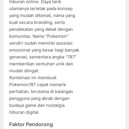
hiburan online. Daya tarik
utamanya terletak pada konsep
yang mudah dikenali, nama yang
kuat secara branding, serta
pendekatan yang dekat dengan
komunitas. Nama “Pokemon”
sendiri sudah memiliki asosiasi
emosional yang besar bagi banyak
generasi, sementara angka “787”
memberikan sentuhan unik dan
mudah diingat.
Kombinasi ini membuat
Pokemon787 cepat menarik
perhatian, terutama di kalangan
pengguna yang akrab dengan
budaya game dan nostalgia
hiburan digital.
Faktor Pendorong