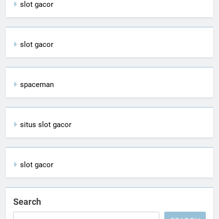
slot gacor
slot gacor
spaceman
situs slot gacor
slot gacor
Search