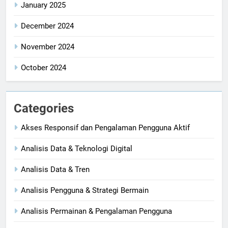
January 2025
December 2024
November 2024
October 2024
Categories
Akses Responsif dan Pengalaman Pengguna Aktif
Analisis Data & Teknologi Digital
Analisis Data & Tren
Analisis Pengguna & Strategi Bermain
Analisis Permainan & Pengalaman Pengguna