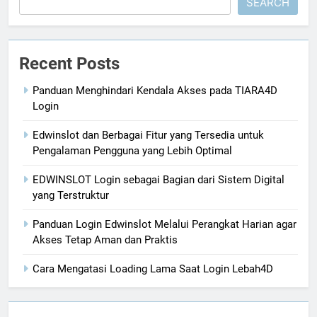
SEARCH
Recent Posts
Panduan Menghindari Kendala Akses pada TIARA4D
Login
Edwinslot dan Berbagai Fitur yang Tersedia untuk
Pengalaman Pengguna yang Lebih Optimal
EDWINSLOT Login sebagai Bagian dari Sistem Digital
yang Terstruktur
Panduan Login Edwinslot Melalui Perangkat Harian agar
Akses Tetap Aman dan Praktis
Cara Mengatasi Loading Lama Saat Login Lebah4D