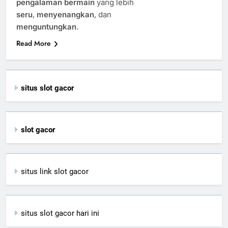
pengalaman bermain
yang lebih
seru
,
menyenangkan
, dan
menguntungkan
.
Read More
situs slot gacor
slot gacor
situs link slot gacor
situs slot gacor hari ini