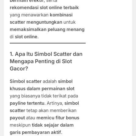
bermain efektif
, serta
rekomendasi slot online terbaik
yang menawarkan
kombinasi
scatter menguntungkan
untuk
memaksimalkan peluang menang
di
slot online
.
1. Apa Itu Simbol Scatter dan
Mengapa Penting di Slot
Gacor?
Simbol scatter
adalah
simbol
khusus dalam permainan slot
yang biasanya tidak terikat pada
payline tertentu
. Artinya,
simbol
scatter
tetap akan memberikan
payout
atau
memicu fitur bonus
meskipun
tidak sejajar dalam
garis pembayaran aktif
.