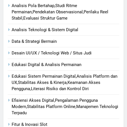
Analisis Pola Bertahap,Studi Ritme
Permainan,Pendekatan Observasional,Perilaku Reel
Stabil,Evaluasi Struktur Game
Analisis Teknologi & Sistem Digital
Data & Strategi Bermain
Desain UI/UX / Teknologi Web / Situs Judi
Edukasi Digital & Analisis Permainan
Edukasi Sistem Permainan Digital,Analisis Platform dan
UX,Stabilitas Akses & Kinerja,Keamanan Akses
Pengguna,Literasi Risiko dan Kontrol Diri
Efisiensi Akses Digital,Pengalaman Pengguna
Modern,Stabilitas Platform Online,Manajemen Teknologi
Terpadu
Fitur & Inovasi Slot