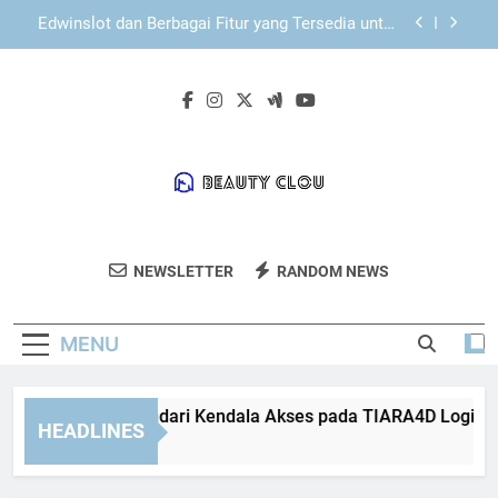
Skip
EDWINSLOT Login sebagai Bagian dari Sistem
to
Digital yang Terstruktur
content
Panduan Login Edwinslot Melalui Perangkat
Harian agar Akses Tetap Aman dan Praktis
Panduan Menghindari Kendala Akses pada
TIARA4D Login
Edwinslot dan Berbagai Fitur yang Tersedia untuk
Pengalaman Pengguna yang Lebih Optimal
EDWINSLOT Login sebagai Bagian dari Sistem
Digital yang Terstruktur
Beauty Clou
Temukan Produk Kecantikan Dan
Panduan Login Edwinslot Melalui Perangkat
NEWSLETTER
RANDOM NEWS
Harian agar Akses Tetap Aman dan Praktis
Perawatan Kulit Berkualitas Di Beauty Clou.
MENU
nduan Menghindari Kendala Akses pada TIARA4D Login
HEADLINES
Month Ago