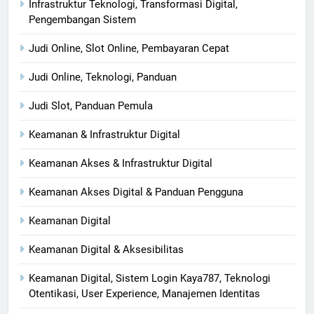
Infrastruktur Teknologi, Transformasi Digital,
Pengembangan Sistem
Judi Online, Slot Online, Pembayaran Cepat
Judi Online, Teknologi, Panduan
Judi Slot, Panduan Pemula
Keamanan & Infrastruktur Digital
Keamanan Akses & Infrastruktur Digital
Keamanan Akses Digital & Panduan Pengguna
Keamanan Digital
Keamanan Digital & Aksesibilitas
Keamanan Digital, Sistem Login Kaya787, Teknologi
Otentikasi, User Experience, Manajemen Identitas