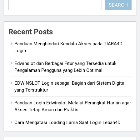
SEARCH
Recent Posts
Panduan Menghindari Kendala Akses pada TIARA4D
Login
Edwinslot dan Berbagai Fitur yang Tersedia untuk
Pengalaman Pengguna yang Lebih Optimal
EDWINSLOT Login sebagai Bagian dari Sistem Digital
yang Terstruktur
Panduan Login Edwinslot Melalui Perangkat Harian agar
Akses Tetap Aman dan Praktis
Cara Mengatasi Loading Lama Saat Login Lebah4D