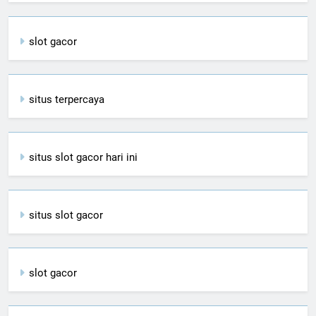
slot gacor
situs terpercaya
situs slot gacor hari ini
situs slot gacor
slot gacor