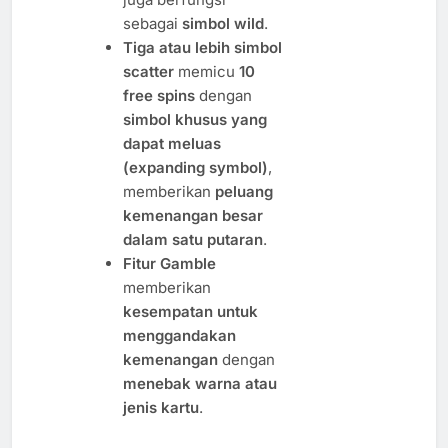
sebagai
simbol wild
.
Tiga atau lebih simbol
scatter
memicu
10
free spins
dengan
simbol khusus yang
dapat meluas
(expanding symbol)
,
memberikan
peluang
kemenangan besar
dalam satu putaran
.
Fitur Gamble
memberikan
kesempatan untuk
menggandakan
kemenangan
dengan
menebak warna atau
jenis kartu
.