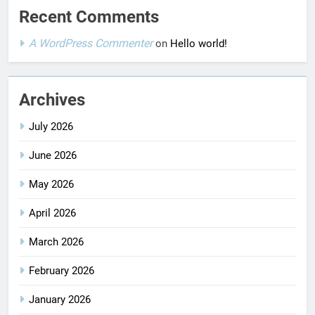
Recent Comments
A WordPress Commenter
on
Hello world!
Archives
July 2026
June 2026
May 2026
April 2026
March 2026
February 2026
January 2026