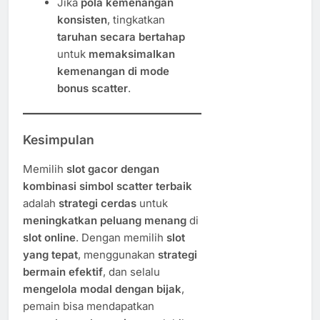
Jika
pola kemenangan
konsisten
, tingkatkan
taruhan secara bertahap
untuk
memaksimalkan
kemenangan di mode
bonus scatter
.
Kesimpulan
Memilih
slot gacor dengan
kombinasi simbol scatter terbaik
adalah
strategi cerdas
untuk
meningkatkan peluang menang
di
slot online
. Dengan memilih
slot
yang tepat
, menggunakan
strategi
bermain efektif
, dan selalu
mengelola modal dengan bijak
,
pemain bisa mendapatkan