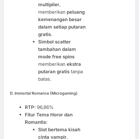
multiplier
,
memberikan
peluang
kemenangan besar
dalam setiap putaran
gratis
.
Simbol scatter
tambahan dalam
mode free spins
memberikan
ekstra
putaran gratis
tanpa
batas.
D. Immortal Romance (Microgaming)
RTP:
96,86%
Fitur Tema Horor dan
Romantis:
Slot bertema kisah
cinta vampir
,