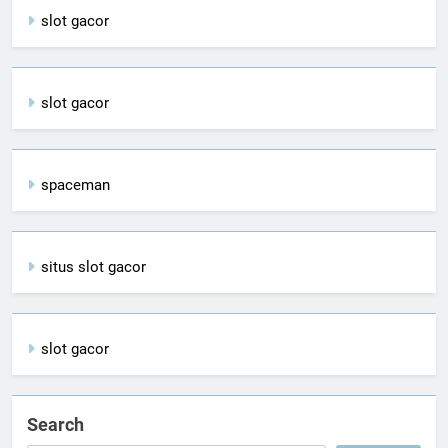
slot gacor
slot gacor
spaceman
situs slot gacor
slot gacor
Search