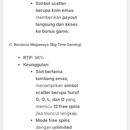
Simbol scatter
berupa koin emas
memberikan
payout
langsung dan akses
ke bonus game
.
C. Bonanza Megaways (Big Time Gaming)
RTP:
96%
Keunggulan:
Slot bertema
tambang emas
,
menampilkan
simbol
scatter berupa huruf
G, O, L, dan D
yang
memicu
12 free spins
jika muncul lengkap.
Mode free spins
dengan
unlimited