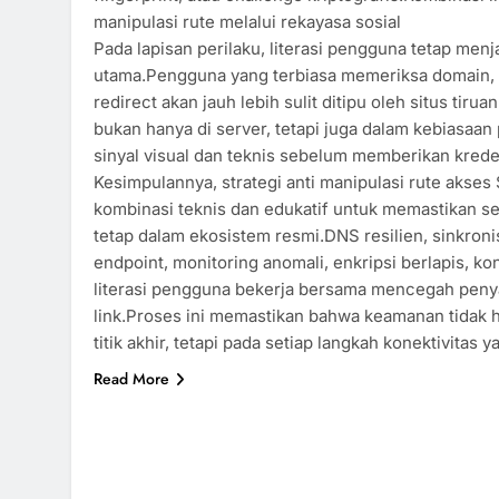
manipulasi rute melalui rekayasa sosial
Pada lapisan perilaku, literasi pengguna tetap menja
utama.Pengguna yang terbiasa memeriksa domain, se
redirect akan jauh lebih sulit ditipu oleh situs tir
bukan hanya di server, tetapi juga dalam kebiasa
sinyal visual dan teknis sebelum memberikan krede
Kesimpulannya, strategi anti manipulasi rute akse
kombinasi teknis dan edukatif untuk memastikan se
tetap dalam ekosistem resmi.DNS resilien, sinkronisa
endpoint, monitoring anomali, enkripsi berlapis, kon
literasi pengguna bekerja bersama mencegah pen
link.Proses ini memastikan bahwa keamanan tidak 
titik akhir, tetapi pada setiap langkah konektivitas 
Read More