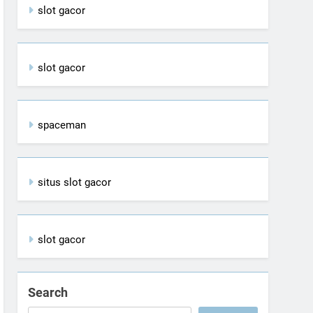
slot gacor
slot gacor
spaceman
situs slot gacor
slot gacor
Search