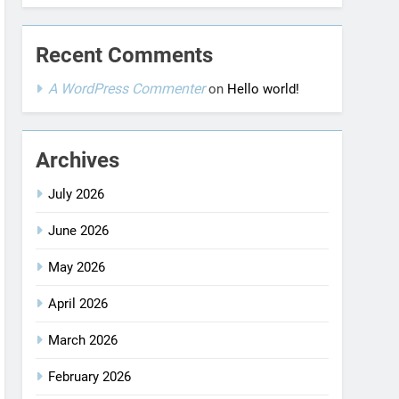
Recent Comments
A WordPress Commenter
on
Hello world!
Archives
July 2026
June 2026
May 2026
April 2026
March 2026
February 2026