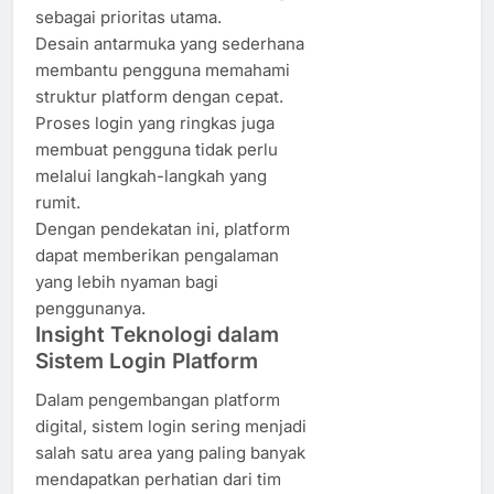
sebagai prioritas utama.
Desain antarmuka yang sederhana
membantu pengguna memahami
struktur platform dengan cepat.
Proses login yang ringkas juga
membuat pengguna tidak perlu
melalui langkah-langkah yang
rumit.
Dengan pendekatan ini, platform
dapat memberikan pengalaman
yang lebih nyaman bagi
penggunanya.
Insight Teknologi dalam
Sistem Login Platform
Dalam pengembangan platform
digital, sistem login sering menjadi
salah satu area yang paling banyak
mendapatkan perhatian dari tim