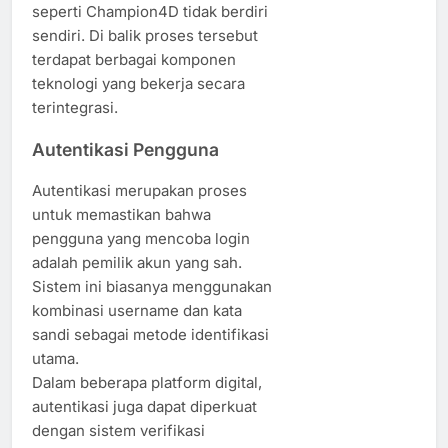
seperti Champion4D tidak berdiri
sendiri. Di balik proses tersebut
terdapat berbagai komponen
teknologi yang bekerja secara
terintegrasi.
Autentikasi Pengguna
Autentikasi merupakan proses
untuk memastikan bahwa
pengguna yang mencoba login
adalah pemilik akun yang sah.
Sistem ini biasanya menggunakan
kombinasi username dan kata
sandi sebagai metode identifikasi
utama.
Dalam beberapa platform digital,
autentikasi juga dapat diperkuat
dengan sistem verifikasi