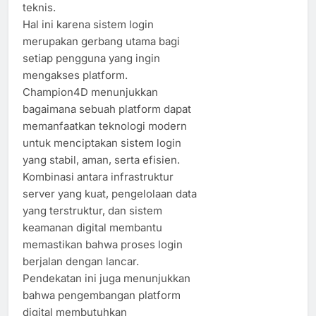
teknis.
Hal ini karena sistem login
merupakan gerbang utama bagi
setiap pengguna yang ingin
mengakses platform.
Champion4D menunjukkan
bagaimana sebuah platform dapat
memanfaatkan teknologi modern
untuk menciptakan sistem login
yang stabil, aman, serta efisien.
Kombinasi antara infrastruktur
server yang kuat, pengelolaan data
yang terstruktur, dan sistem
keamanan digital membantu
memastikan bahwa proses login
berjalan dengan lancar.
Pendekatan ini juga menunjukkan
bahwa pengembangan platform
digital membutuhkan