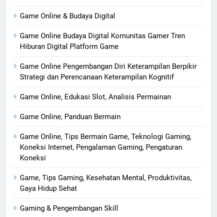
Game Online & Budaya Digital
Game Online Budaya Digital Komunitas Gamer Tren
Hiburan Digital Platform Game
Game Online Pengembangan Diri Keterampilan Berpikir
Strategi dan Perencanaan Keterampilan Kognitif
Game Online, Edukasi Slot, Analisis Permainan
Game Online, Panduan Bermain
Game Online, Tips Bermain Game, Teknologi Gaming,
Koneksi Internet, Pengalaman Gaming, Pengaturan
Koneksi
Game, Tips Gaming, Kesehatan Mental, Produktivitas,
Gaya Hidup Sehat
Gaming & Pengembangan Skill