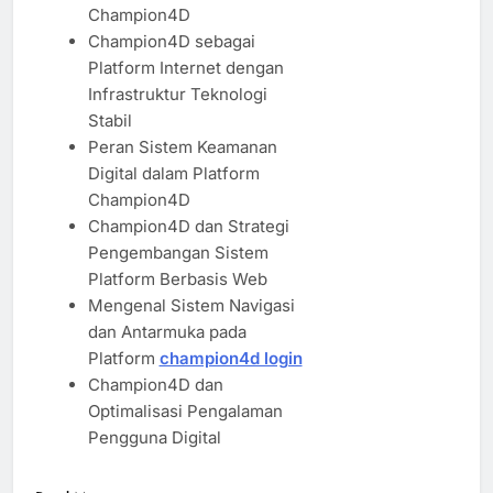
Champion4D
Champion4D sebagai
Platform Internet dengan
Infrastruktur Teknologi
Stabil
Peran Sistem Keamanan
Digital dalam Platform
Champion4D
Champion4D dan Strategi
Pengembangan Sistem
Platform Berbasis Web
Mengenal Sistem Navigasi
dan Antarmuka pada
Platform
champion4d login
Champion4D dan
Optimalisasi Pengalaman
Pengguna Digital