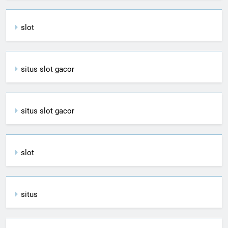
slot
situs slot gacor
situs slot gacor
slot
situs