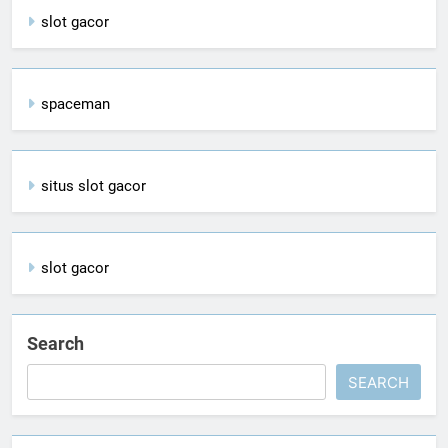
slot gacor
spaceman
situs slot gacor
slot gacor
Search
SEARCH