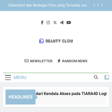
Skip
EDWINSLOT Login sebagai Bagian dari Sistem
to
Digital yang Terstruktur
content
Panduan Login Edwinslot Melalui Perangkat
Harian agar Akses Tetap Aman dan Praktis
Panduan Menghindari Kendala Akses pada
TIARA4D Login
Edwinslot dan Berbagai Fitur yang Tersedia untuk
Pengalaman Pengguna yang Lebih Optimal
EDWINSLOT Login sebagai Bagian dari Sistem
Digital yang Terstruktur
Beauty Clou
Temukan Produk Kecantikan Dan
Panduan Login Edwinslot Melalui Perangkat
NEWSLETTER
RANDOM NEWS
Harian agar Akses Tetap Aman dan Praktis
Perawatan Kulit Berkualitas Di Beauty Clou.
MENU
nduan Menghindari Kendala Akses pada TIARA4D Login
HEADLINES
Weeks Ago