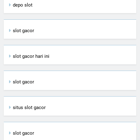
depo slot
slot gacor
slot gacor hari ini
slot gacor
situs slot gacor
slot gacor