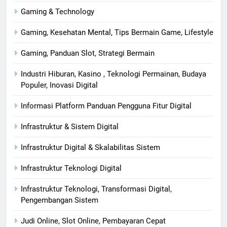
Gaming & Technology
Gaming, Kesehatan Mental, Tips Bermain Game, Lifestyle
Gaming, Panduan Slot, Strategi Bermain
Industri Hiburan, Kasino , Teknologi Permainan, Budaya
Populer, Inovasi Digital
Informasi Platform Panduan Pengguna Fitur Digital
Infrastruktur & Sistem Digital
Infrastruktur Digital & Skalabilitas Sistem
Infrastruktur Teknologi Digital
Infrastruktur Teknologi, Transformasi Digital,
Pengembangan Sistem
Judi Online, Slot Online, Pembayaran Cepat