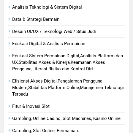
Analisis Teknologi & Sistem Digital
Data & Strategi Bermain
Desain UI/UX / Teknologi Web / Situs Judi
Edukasi Digital & Analisis Permainan
Edukasi Sistem Permainan Digital,Analisis Platform dan
UX,Stabilitas Akses & Kinerja,Keamanan Akses
Pengguna,Literasi Risiko dan Kontrol Diri
Efisiensi Akses Digital,Pengalaman Pengguna
Modern,Stabilitas Platform Online,Manajemen Teknologi
Terpadu
Fitur & Inovasi Slot
Gambling, Online Casino, Slot Machines, Kasino Online
Gambling, Slot Online, Permainan.