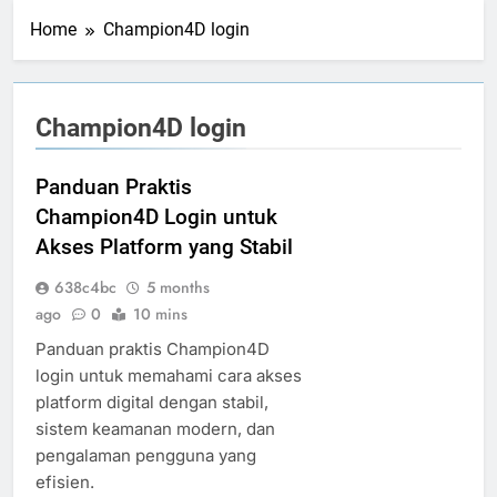
Home
Champion4D login
Champion4D login
Panduan Praktis
Champion4D Login untuk
Akses Platform yang Stabil
638c4bc
5 months
ago
0
10 mins
Panduan praktis Champion4D
login untuk memahami cara akses
platform digital dengan stabil,
sistem keamanan modern, dan
pengalaman pengguna yang
efisien.