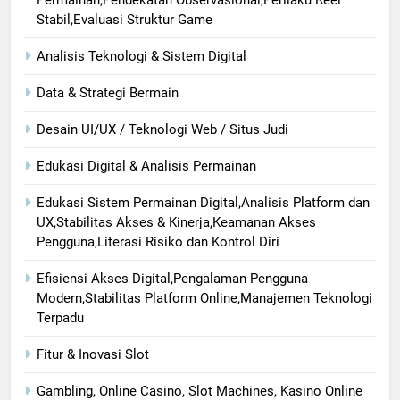
Permainan,Pendekatan Observasional,Perilaku Reel
Stabil,Evaluasi Struktur Game
Analisis Teknologi & Sistem Digital
Data & Strategi Bermain
Desain UI/UX / Teknologi Web / Situs Judi
Edukasi Digital & Analisis Permainan
Edukasi Sistem Permainan Digital,Analisis Platform dan
UX,Stabilitas Akses & Kinerja,Keamanan Akses
Pengguna,Literasi Risiko dan Kontrol Diri
Efisiensi Akses Digital,Pengalaman Pengguna
Modern,Stabilitas Platform Online,Manajemen Teknologi
Terpadu
Fitur & Inovasi Slot
Gambling, Online Casino, Slot Machines, Kasino Online