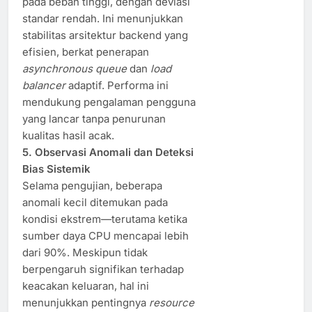
pada beban tinggi, dengan deviasi
standar rendah. Ini menunjukkan
stabilitas arsitektur backend yang
efisien, berkat penerapan
asynchronous queue
dan
load
balancer
adaptif. Performa ini
mendukung pengalaman pengguna
yang lancar tanpa penurunan
kualitas hasil acak.
5. Observasi Anomali dan Deteksi
Bias Sistemik
Selama pengujian, beberapa
anomali kecil ditemukan pada
kondisi ekstrem—terutama ketika
sumber daya CPU mencapai lebih
dari 90%. Meskipun tidak
berpengaruh signifikan terhadap
keacakan keluaran, hal ini
menunjukkan pentingnya
resource