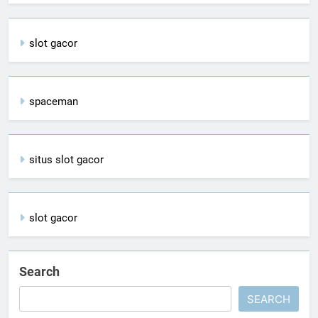
slot gacor
spaceman
situs slot gacor
slot gacor
Search
SEARCH