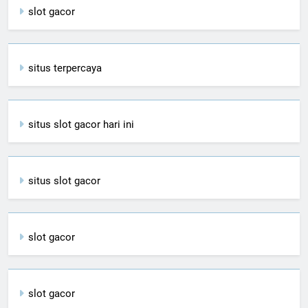
slot gacor
situs terpercaya
situs slot gacor hari ini
situs slot gacor
slot gacor
slot gacor