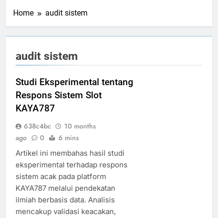
Home
audit sistem
audit sistem
Studi Eksperimental tentang
Respons Sistem Slot
KAYA787
638c4bc
10 months
ago
0
6 mins
Artikel ini membahas hasil studi
eksperimental terhadap respons
sistem acak pada platform
KAYA787 melalui pendekatan
ilmiah berbasis data. Analisis
mencakup validasi keacakan,