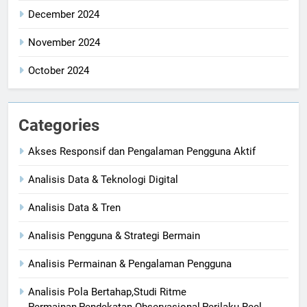
December 2024
November 2024
October 2024
Categories
Akses Responsif dan Pengalaman Pengguna Aktif
Analisis Data & Teknologi Digital
Analisis Data & Tren
Analisis Pengguna & Strategi Bermain
Analisis Permainan & Pengalaman Pengguna
Analisis Pola Bertahap,Studi Ritme