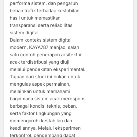
performa sistem, dan pengaruh
beban trafik terhadap kestabilan
hasil untuk memastikan
transparansi serta reliabilitas
sistem digital.
Dalam konteks sistem digital
modern, KAYA787 menjadi salah
satu contoh penerapan arsitektur
acak terdistribusi yang diuji
melalui pendekatan eksperimental.
Tujuan dari studi ini bukan untuk
mengulas aspek permainan,
melainkan untuk memahami
bagaimana sistem acak merespons
berbagai kondisi teknis, beban,
serta faktor lingkungan yang
memengaruhi kestabilan dan
keadilannya. Melalui eksperimen
terkontrol, pengembang dapat