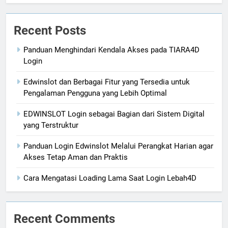
Recent Posts
Panduan Menghindari Kendala Akses pada TIARA4D
Login
Edwinslot dan Berbagai Fitur yang Tersedia untuk
Pengalaman Pengguna yang Lebih Optimal
EDWINSLOT Login sebagai Bagian dari Sistem Digital
yang Terstruktur
Panduan Login Edwinslot Melalui Perangkat Harian agar
Akses Tetap Aman dan Praktis
Cara Mengatasi Loading Lama Saat Login Lebah4D
Recent Comments