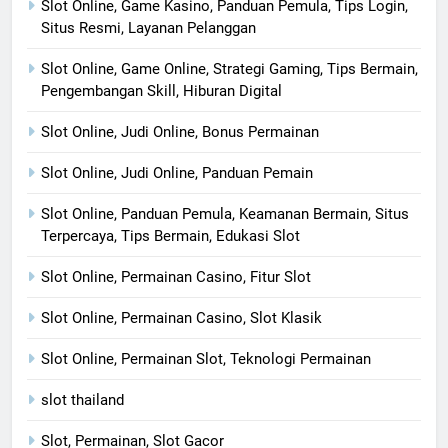
Slot Online, Game Kasino, Panduan Pemula, Tips Login,
Situs Resmi, Layanan Pelanggan
Slot Online, Game Online, Strategi Gaming, Tips Bermain,
Pengembangan Skill, Hiburan Digital
Slot Online, Judi Online, Bonus Permainan
Slot Online, Judi Online, Panduan Pemain
Slot Online, Panduan Pemula, Keamanan Bermain, Situs
Terpercaya, Tips Bermain, Edukasi Slot
Slot Online, Permainan Casino, Fitur Slot
Slot Online, Permainan Casino, Slot Klasik
Slot Online, Permainan Slot, Teknologi Permainan
slot thailand
Slot, Permainan, Slot Gacor