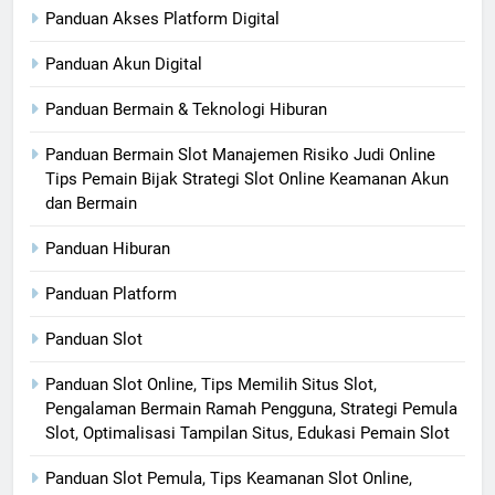
Panduan Akses Platform Digital
Panduan Akun Digital
Panduan Bermain & Teknologi Hiburan
Panduan Bermain Slot Manajemen Risiko Judi Online
Tips Pemain Bijak Strategi Slot Online Keamanan Akun
dan Bermain
Panduan Hiburan
Panduan Platform
Panduan Slot
Panduan Slot Online, Tips Memilih Situs Slot,
Pengalaman Bermain Ramah Pengguna, Strategi Pemula
Slot, Optimalisasi Tampilan Situs, Edukasi Pemain Slot
Panduan Slot Pemula, Tips Keamanan Slot Online,