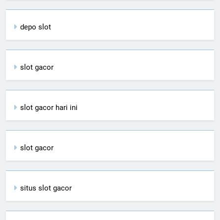
depo slot
slot gacor
slot gacor hari ini
slot gacor
situs slot gacor