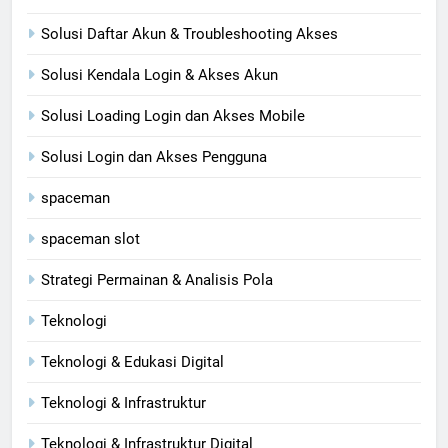
Solusi Daftar Akun & Troubleshooting Akses
Solusi Kendala Login & Akses Akun
Solusi Loading Login dan Akses Mobile
Solusi Login dan Akses Pengguna
spaceman
spaceman slot
Strategi Permainan & Analisis Pola
Teknologi
Teknologi & Edukasi Digital
Teknologi & Infrastruktur
Teknologi & Infrastruktur Digital