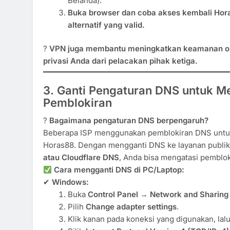
Belanda).
Buka browser dan coba akses kembali Hora
alternatif yang valid.
?
VPN juga membantu meningkatkan keamanan on
privasi Anda dari pelacakan pihak ketiga.
3. Ganti Pengaturan DNS untuk M
Pemblokiran
?
Bagaimana pengaturan DNS berpengaruh?
Beberapa ISP menggunakan pemblokiran DNS untu
Horas88. Dengan mengganti DNS ke layanan publik
atau Cloudflare DNS
, Anda bisa mengatasi pemblok
Cara mengganti DNS di PC/Laptop:
✔
Windows:
Buka
Control Panel → Network and Sharing
Pilih
Change adapter settings
.
Klik kanan pada koneksi yang digunakan, lalu