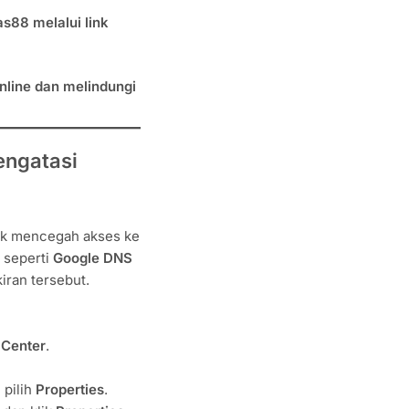
s88 melalui link
line dan melindungi
engatasi
k mencegah akses ke
 seperti
Google DNS
iran tersebut.
 Center
.
 pilih
Properties
.