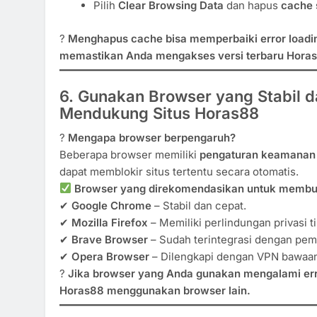
Pilih
Clear Browsing Data
dan hapus
cache 
?
Menghapus cache bisa memperbaiki error loadi
memastikan Anda mengakses versi terbaru Hora
6. Gunakan Browser yang Stabil 
Mendukung Situs Horas88
?
Mengapa browser berpengaruh?
Beberapa browser memiliki
pengaturan keamanan 
dapat memblokir situs tertentu secara otomatis.
Browser yang direkomendasikan untuk membu
✔
Google Chrome
– Stabil dan cepat.
✔
Mozilla Firefox
– Memiliki perlindungan privasi ti
✔
Brave Browser
– Sudah terintegrasi dengan pemb
✔
Opera Browser
– Dilengkapi dengan VPN bawaa
?
Jika browser yang Anda gunakan mengalami err
Horas88 menggunakan browser lain.