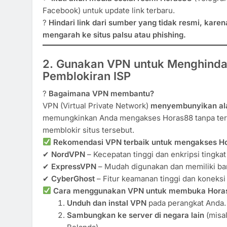
Facebook) untuk update link terbaru.
?
Hindari link dari sumber yang tidak resmi, karen
mengarah ke situs palsu atau phishing.
2. Gunakan VPN untuk Menghinda
Pemblokiran ISP
?
Bagaimana VPN membantu?
VPN (Virtual Private Network)
menyembunyikan al
memungkinkan Anda mengakses Horas88 tanpa terd
memblokir situs tersebut.
Rekomendasi VPN terbaik untuk mengakses H
✔
NordVPN
– Kecepatan tinggi dan enkripsi tingkat 
✔
ExpressVPN
– Mudah digunakan dan memiliki ban
✔
CyberGhost
– Fitur keamanan tinggi dan koneksi
Cara menggunakan VPN untuk membuka Hora
Unduh dan instal VPN
pada perangkat Anda.
Sambungkan ke server di negara lain
(misal