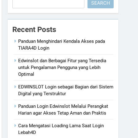
SEARCH
Recent Posts
Panduan Menghindari Kendala Akses pada
TIARA4D Login
Edwinslot dan Berbagai Fitur yang Tersedia
untuk Pengalaman Pengguna yang Lebih
Optimal
EDWINSLOT Login sebagai Bagian dari Sistem
Digital yang Terstruktur
Panduan Login Edwinslot Melalui Perangkat
Harian agar Akses Tetap Aman dan Praktis
Cara Mengatasi Loading Lama Saat Login
Lebah4D