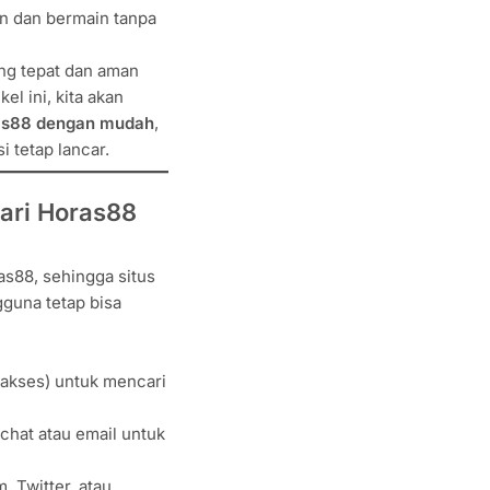
gin dan bermain tanpa
ng tepat dan aman
el ini, kita akan
as88 dengan mudah
,
 tetap lancar.
dari Horas88
as88, sehingga situs
guna tetap bisa
diakses) untuk mencari
 chat atau email untuk
, Twitter, atau