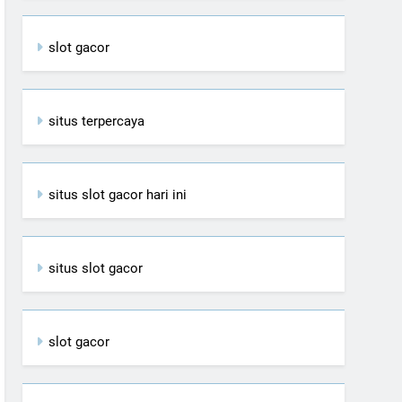
slot gacor
situs terpercaya
situs slot gacor hari ini
situs slot gacor
slot gacor