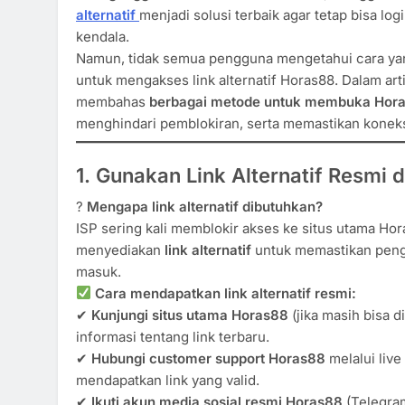
alternatif
menjadi solusi terbaik agar tetap bisa lo
kendala.
Namun, tidak semua pengguna mengetahui cara ya
untuk mengakses link alternatif Horas88. Dalam artik
membahas
berbagai metode untuk membuka Hor
menghindari pemblokiran, serta memastikan koneksi
1. Gunakan Link Alternatif Resmi 
?
Mengapa link alternatif dibutuhkan?
ISP sering kali memblokir akses ke situs utama Hor
menyediakan
link alternatif
untuk memastikan peng
masuk.
Cara mendapatkan link alternatif resmi:
✔
Kunjungi situs utama Horas88
(jika masih bisa 
informasi tentang link terbaru.
✔
Hubungi customer support Horas88
melalui live
mendapatkan link yang valid.
✔
Ikuti akun media sosial resmi Horas88
(Telegram