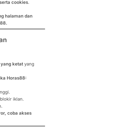
serta cookies
.
ng halaman dan
s88.
dan
yang ketat
yang
ka Horas88:
nggi.
lokir iklan.
n.
or, coba akses