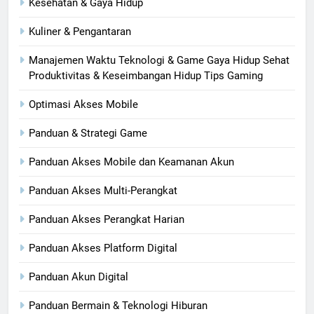
Kesehatan & Gaya Hidup
Kuliner & Pengantaran
Manajemen Waktu Teknologi & Game Gaya Hidup Sehat
Produktivitas & Keseimbangan Hidup Tips Gaming
Optimasi Akses Mobile
Panduan & Strategi Game
Panduan Akses Mobile dan Keamanan Akun
Panduan Akses Multi-Perangkat
Panduan Akses Perangkat Harian
Panduan Akses Platform Digital
Panduan Akun Digital
Panduan Bermain & Teknologi Hiburan