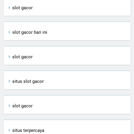
slot gacor
slot gacor hari ini
slot gacor
situs slot gacor
slot gacor
situs terpercaya