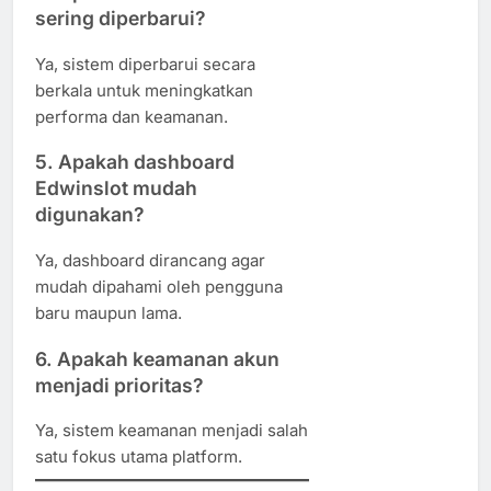
sering diperbarui?
Ya, sistem diperbarui secara
berkala untuk meningkatkan
performa dan keamanan.
5. Apakah dashboard
Edwinslot mudah
digunakan?
Ya, dashboard dirancang agar
mudah dipahami oleh pengguna
baru maupun lama.
6. Apakah keamanan akun
menjadi prioritas?
Ya, sistem keamanan menjadi salah
satu fokus utama platform.