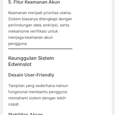
5. Fitur Keamanan Akun
Keamanan menjadi prioritas utama.
Sistem biasanya dilengkapi dengan
perlindungan data, enkripsi, serta
mekanisme verifikasi untuk
menjaga keamanan akun
pengguna.
Keunggulan Sistem
Edwinslot
Desain User-Friendly
Tampilan yang sederhana namun
fungsional membantu pengguna
memahami sistem dengan lebih
cepat.
Stabilitas Akses