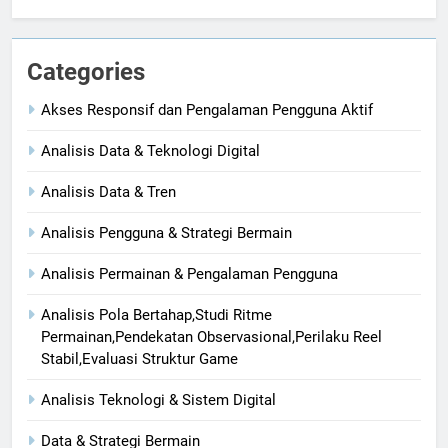
Categories
Akses Responsif dan Pengalaman Pengguna Aktif
Analisis Data & Teknologi Digital
Analisis Data & Tren
Analisis Pengguna & Strategi Bermain
Analisis Permainan & Pengalaman Pengguna
Analisis Pola Bertahap,Studi Ritme
Permainan,Pendekatan Observasional,Perilaku Reel
Stabil,Evaluasi Struktur Game
Analisis Teknologi & Sistem Digital
Data & Strategi Bermain