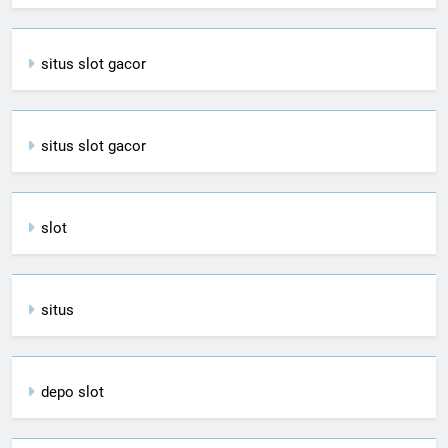
situs slot gacor
situs slot gacor
slot
situs
depo slot