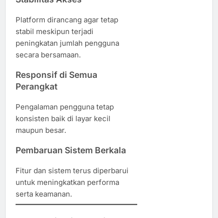
Platform dirancang agar tetap
stabil meskipun terjadi
peningkatan jumlah pengguna
secara bersamaan.
Responsif di Semua
Perangkat
Pengalaman pengguna tetap
konsisten baik di layar kecil
maupun besar.
Pembaruan Sistem Berkala
Fitur dan sistem terus diperbarui
untuk meningkatkan performa
serta keamanan.