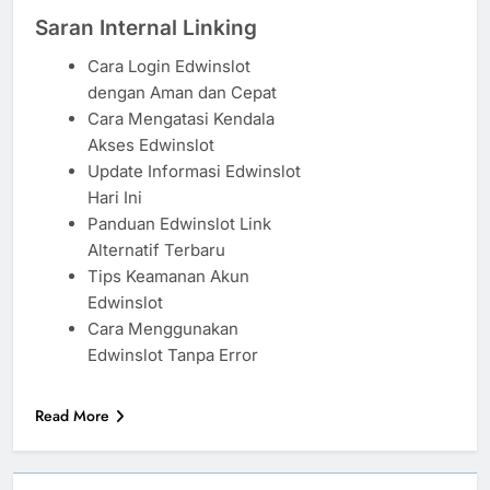
Saran Internal Linking
Cara Login Edwinslot
dengan Aman dan Cepat
Cara Mengatasi Kendala
Akses Edwinslot
Update Informasi Edwinslot
Hari Ini
Panduan Edwinslot Link
Alternatif Terbaru
Tips Keamanan Akun
Edwinslot
Cara Menggunakan
Edwinslot Tanpa Error
Read More