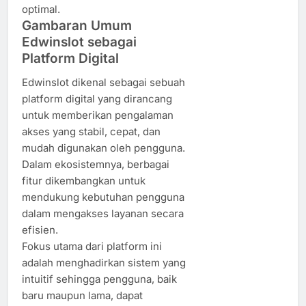
optimal.
Gambaran Umum
Edwinslot sebagai
Platform Digital
Edwinslot dikenal sebagai sebuah
platform digital yang dirancang
untuk memberikan pengalaman
akses yang stabil, cepat, dan
mudah digunakan oleh pengguna.
Dalam ekosistemnya, berbagai
fitur dikembangkan untuk
mendukung kebutuhan pengguna
dalam mengakses layanan secara
efisien.
Fokus utama dari platform ini
adalah menghadirkan sistem yang
intuitif sehingga pengguna, baik
baru maupun lama, dapat