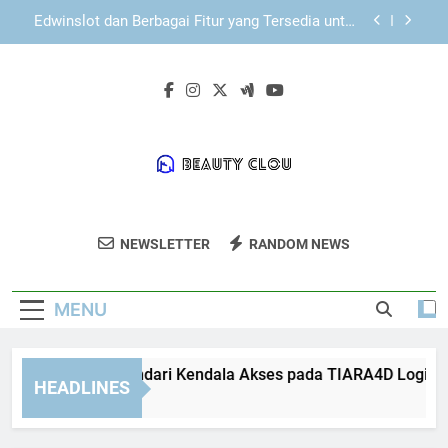
Skip
EDWINSLOT Login sebagai Bagian dari Sistem
to
Digital yang Terstruktur
content
Panduan Login Edwinslot Melalui Perangkat
Harian agar Akses Tetap Aman dan Praktis
Panduan Menghindari Kendala Akses pada
TIARA4D Login
Edwinslot dan Berbagai Fitur yang Tersedia untuk
Pengalaman Pengguna yang Lebih Optimal
EDWINSLOT Login sebagai Bagian dari Sistem
Digital yang Terstruktur
Beauty Clou
Temukan Produk Kecantikan Dan
Panduan Login Edwinslot Melalui Perangkat
NEWSLETTER
RANDOM NEWS
Harian agar Akses Tetap Aman dan Praktis
Perawatan Kulit Berkualitas Di Beauty Clou.
MENU
nduan Menghindari Kendala Akses pada TIARA4D Login
HEADLINES
Weeks Ago