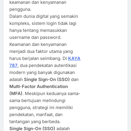
keamanan dan kenyamanan
pengguna.
Dalam dunia digital yang semakin
kompleks, sistem login tidak lagi
hanya tentang memasukkan
username dan password.
Keamanan dan kenyamanan
menjadi dua faktor utama yang
harus berjalan seimbang. Di
KAYA
787
, dua pendekatan autentikasi
modern yang banyak digunakan
adalah
Single Sign-On (SSO)
dan
Multi-Factor Authentication
(MFA)
. Meskipun keduanya sama-
sama bertujuan melindungi
pengguna, strategi ini memiliki
pendekatan, manfaat, dan
tantangan yang berbeda.
Single Sign-On (SSO)
adalah