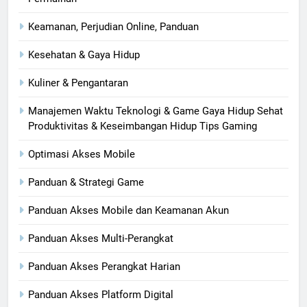
Keamanan, Perjudian Online, Panduan
Kesehatan & Gaya Hidup
Kuliner & Pengantaran
Manajemen Waktu Teknologi & Game Gaya Hidup Sehat
Produktivitas & Keseimbangan Hidup Tips Gaming
Optimasi Akses Mobile
Panduan & Strategi Game
Panduan Akses Mobile dan Keamanan Akun
Panduan Akses Multi-Perangkat
Panduan Akses Perangkat Harian
Panduan Akses Platform Digital