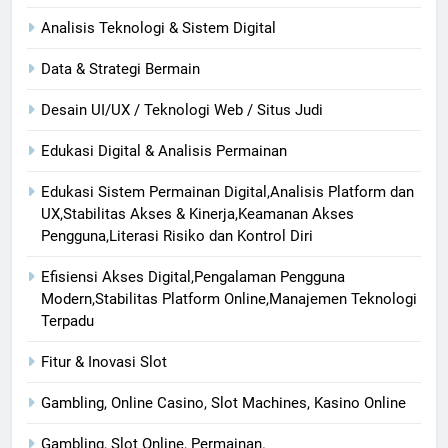
Analisis Teknologi & Sistem Digital
Data & Strategi Bermain
Desain UI/UX / Teknologi Web / Situs Judi
Edukasi Digital & Analisis Permainan
Edukasi Sistem Permainan Digital,Analisis Platform dan
UX,Stabilitas Akses & Kinerja,Keamanan Akses
Pengguna,Literasi Risiko dan Kontrol Diri
Efisiensi Akses Digital,Pengalaman Pengguna
Modern,Stabilitas Platform Online,Manajemen Teknologi
Terpadu
Fitur & Inovasi Slot
Gambling, Online Casino, Slot Machines, Kasino Online
Gambling, Slot Online, Permainan.