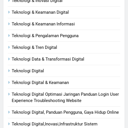
Teknologi & Inovasi Digital
Teknologi & Keamanan Digital
Teknologi & Keamanan Informasi
Teknologi & Pengalaman Pengguna
Teknologi & Tren Digital
Teknologi Data & Transformasi Digital
Teknologi Digital
Teknologi Digital & Keamanan
Teknologi Digital Optimasi Jaringan Panduan Login User
Experience Troubleshooting Website
Teknologi Digital, Panduan Pengguna, Gaya Hidup Online
Teknologi Digital,Inovasi,Infrastruktur Sistem