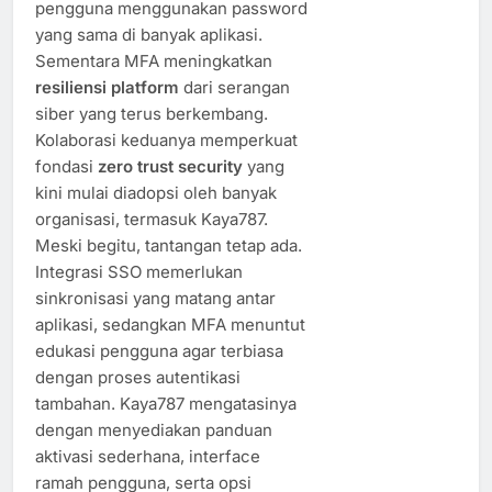
pengguna menggunakan password
yang sama di banyak aplikasi.
Sementara MFA meningkatkan
resiliensi platform
dari serangan
siber yang terus berkembang.
Kolaborasi keduanya memperkuat
fondasi
zero trust security
yang
kini mulai diadopsi oleh banyak
organisasi, termasuk Kaya787.
Meski begitu, tantangan tetap ada.
Integrasi SSO memerlukan
sinkronisasi yang matang antar
aplikasi, sedangkan MFA menuntut
edukasi pengguna agar terbiasa
dengan proses autentikasi
tambahan. Kaya787 mengatasinya
dengan menyediakan panduan
aktivasi sederhana, interface
ramah pengguna, serta opsi