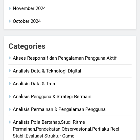
November 2024
October 2024
Categories
Akses Responsif dan Pengalaman Pengguna Aktif
Analisis Data & Teknologi Digital
Analisis Data & Tren
Analisis Pengguna & Strategi Bermain
Analisis Permainan & Pengalaman Pengguna
Analisis Pola Bertahap,Studi Ritme
Permainan,Pendekatan Observasional,Perilaku Reel
Stabil,Evaluasi Struktur Game