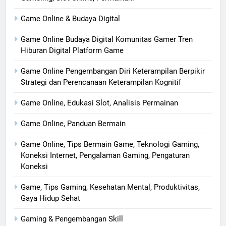
Game Online & Budaya Digital
Game Online Budaya Digital Komunitas Gamer Tren
Hiburan Digital Platform Game
Game Online Pengembangan Diri Keterampilan Berpikir
Strategi dan Perencanaan Keterampilan Kognitif
Game Online, Edukasi Slot, Analisis Permainan
Game Online, Panduan Bermain
Game Online, Tips Bermain Game, Teknologi Gaming,
Koneksi Internet, Pengalaman Gaming, Pengaturan
Koneksi
Game, Tips Gaming, Kesehatan Mental, Produktivitas,
Gaya Hidup Sehat
Gaming & Pengembangan Skill