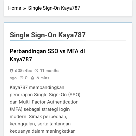
Home
Single Sign-On Kaya787
Single Sign-On Kaya787
Perbandingan SSO vs MFA di
Kaya787
638c4bc
11 months
ago
0
6 mins
Kaya787 membandingkan
penerapan Single Sign-On (SSO)
dan Multi-Factor Authentication
(MFA) sebagai strategi login
modern. Simak perbedaan,
keunggulan, serta tantangan
keduanya dalam meningkatkan