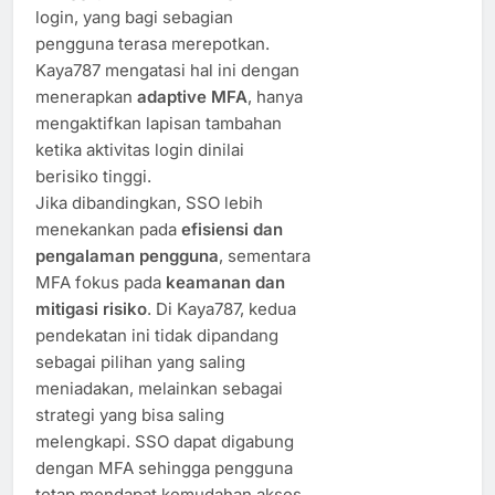
login, yang bagi sebagian
pengguna terasa merepotkan.
Kaya787 mengatasi hal ini dengan
menerapkan
adaptive MFA
, hanya
mengaktifkan lapisan tambahan
ketika aktivitas login dinilai
berisiko tinggi.
Jika dibandingkan, SSO lebih
menekankan pada
efisiensi dan
pengalaman pengguna
, sementara
MFA fokus pada
keamanan dan
mitigasi risiko
. Di Kaya787, kedua
pendekatan ini tidak dipandang
sebagai pilihan yang saling
meniadakan, melainkan sebagai
strategi yang bisa saling
melengkapi. SSO dapat digabung
dengan MFA sehingga pengguna
tetap mendapat kemudahan akses,