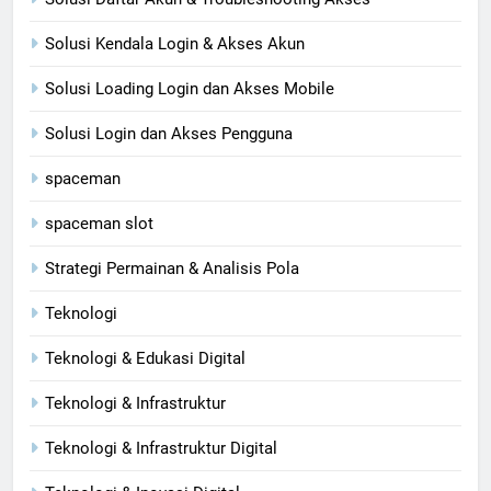
Solusi Kendala Login & Akses Akun
Solusi Loading Login dan Akses Mobile
Solusi Login dan Akses Pengguna
spaceman
spaceman slot
Strategi Permainan & Analisis Pola
Teknologi
Teknologi & Edukasi Digital
Teknologi & Infrastruktur
Teknologi & Infrastruktur Digital