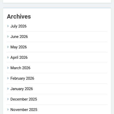
Archives
July 2026
June 2026
May 2026
April 2026
March 2026
February 2026
January 2026
December 2025
November 2025