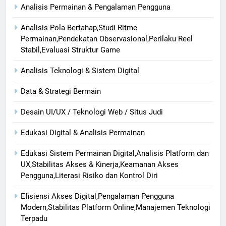
Analisis Permainan & Pengalaman Pengguna
Analisis Pola Bertahap,Studi Ritme
Permainan,Pendekatan Observasional,Perilaku Reel
Stabil,Evaluasi Struktur Game
Analisis Teknologi & Sistem Digital
Data & Strategi Bermain
Desain UI/UX / Teknologi Web / Situs Judi
Edukasi Digital & Analisis Permainan
Edukasi Sistem Permainan Digital,Analisis Platform dan
UX,Stabilitas Akses & Kinerja,Keamanan Akses
Pengguna,Literasi Risiko dan Kontrol Diri
Efisiensi Akses Digital,Pengalaman Pengguna
Modern,Stabilitas Platform Online,Manajemen Teknologi
Terpadu