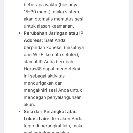
beberapa waktu (biasanya
15–30 menit), maka sistem
akan otomatis memutus sesi
untuk alasan keamanan.
Perubahan Jaringan atau IP
Address:
Saat Anda
berpindah koneksi (misalnya
dari Wi-Fi ke data seluler),
alamat IP Anda berubah.
Horas88 dapat mendeteksi
ini sebagai aktivitas
mencurigakan dan
mengakhiri sesi Anda untuk
mencegah penyalahgunaan
akun.
Sesi dari Perangkat atau
Lokasi Lain:
Jika akun Anda
login di perangkat lain, maka
sesi sebelumnya bisa