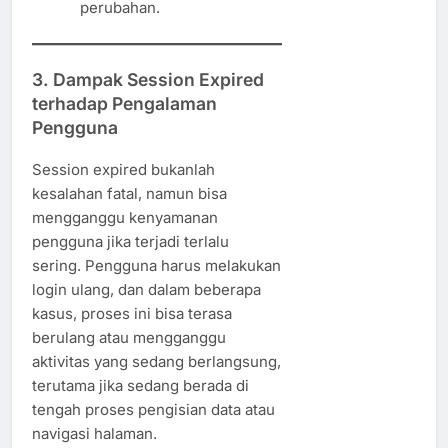
perubahan.
3.
Dampak Session Expired
terhadap Pengalaman
Pengguna
Session expired bukanlah
kesalahan fatal, namun bisa
mengganggu kenyamanan
pengguna jika terjadi terlalu
sering. Pengguna harus melakukan
login ulang, dan dalam beberapa
kasus, proses ini bisa terasa
berulang atau mengganggu
aktivitas yang sedang berlangsung,
terutama jika sedang berada di
tengah proses pengisian data atau
navigasi halaman.