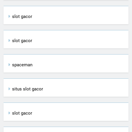
slot gacor
slot gacor
spaceman
situs slot gacor
slot gacor