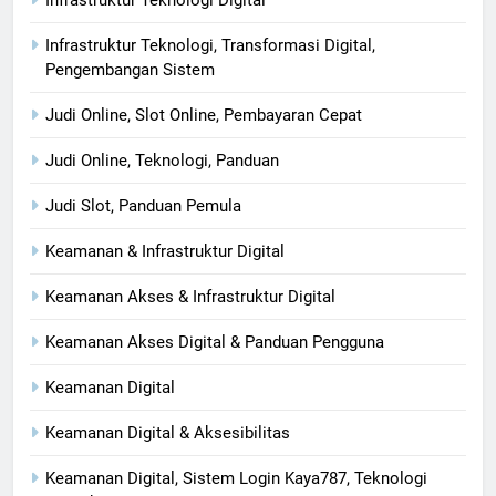
Infrastruktur Teknologi Digital
Infrastruktur Teknologi, Transformasi Digital,
Pengembangan Sistem
Judi Online, Slot Online, Pembayaran Cepat
Judi Online, Teknologi, Panduan
Judi Slot, Panduan Pemula
Keamanan & Infrastruktur Digital
Keamanan Akses & Infrastruktur Digital
Keamanan Akses Digital & Panduan Pengguna
Keamanan Digital
Keamanan Digital & Aksesibilitas
Keamanan Digital, Sistem Login Kaya787, Teknologi