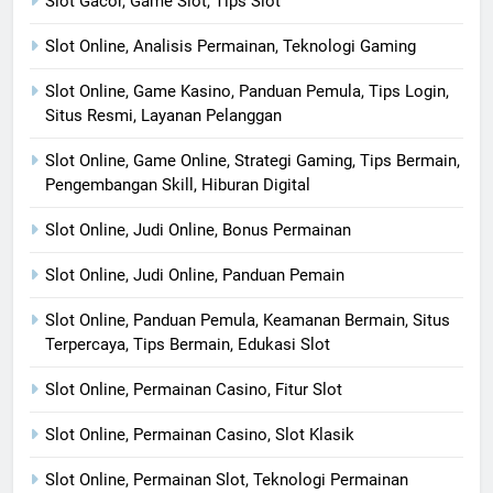
Slot Gacor, Game Slot, Tips Slot
Slot Online, Analisis Permainan, Teknologi Gaming
Slot Online, Game Kasino, Panduan Pemula, Tips Login,
Situs Resmi, Layanan Pelanggan
Slot Online, Game Online, Strategi Gaming, Tips Bermain,
Pengembangan Skill, Hiburan Digital
Slot Online, Judi Online, Bonus Permainan
Slot Online, Judi Online, Panduan Pemain
Slot Online, Panduan Pemula, Keamanan Bermain, Situs
Terpercaya, Tips Bermain, Edukasi Slot
Slot Online, Permainan Casino, Fitur Slot
Slot Online, Permainan Casino, Slot Klasik
Slot Online, Permainan Slot, Teknologi Permainan