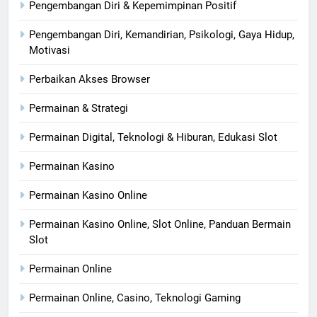
Pengembangan Diri & Kepemimpinan Positif
Pengembangan Diri, Kemandirian, Psikologi, Gaya Hidup,
Motivasi
Perbaikan Akses Browser
Permainan & Strategi
Permainan Digital, Teknologi & Hiburan, Edukasi Slot
Permainan Kasino
Permainan Kasino Online
Permainan Kasino Online, Slot Online, Panduan Bermain
Slot
Permainan Online
Permainan Online, Casino, Teknologi Gaming