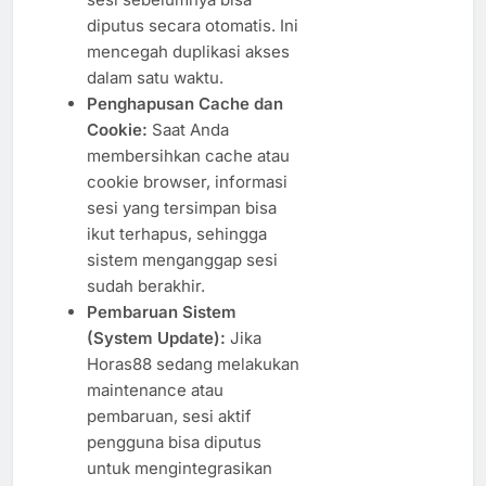
diputus secara otomatis. Ini
mencegah duplikasi akses
dalam satu waktu.
Penghapusan Cache dan
Cookie:
Saat Anda
membersihkan cache atau
cookie browser, informasi
sesi yang tersimpan bisa
ikut terhapus, sehingga
sistem menganggap sesi
sudah berakhir.
Pembaruan Sistem
(System Update):
Jika
Horas88 sedang melakukan
maintenance atau
pembaruan, sesi aktif
pengguna bisa diputus
untuk mengintegrasikan