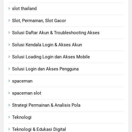
slot thailand
Slot, Permainan, Slot Gacor
Solusi Daftar Akun & Troubleshooting Akses
Solusi Kendala Login & Akses Akun
Solusi Loading Login dan Akses Mobile
Solusi Login dan Akses Pengguna
spaceman
spaceman slot
Strategi Permainan & Analisis Pola
Teknologi
Teknologi & Edukasi Digital