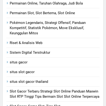
Permainan Online, Taruhan Olahraga, Judi Bola
Permainan Slot, Slot Bertema, Slot Online
Pokémon Legendaris, Strategi Offensif, Panduan
Kompetitif, Statistik Pokémon, Move Eksklusif,
Keunggulan Mitos
Riset & Analisis Web
Sistem Digital Terstruktur
situs gacor
situs slot gacor
situs slot gacor thailand
Slot Gacor Terbaru Strategi Slot Online Panduan Maxwin
Slot RTP Tinggi Tips Bermain Slot Slot Online Terpercaya