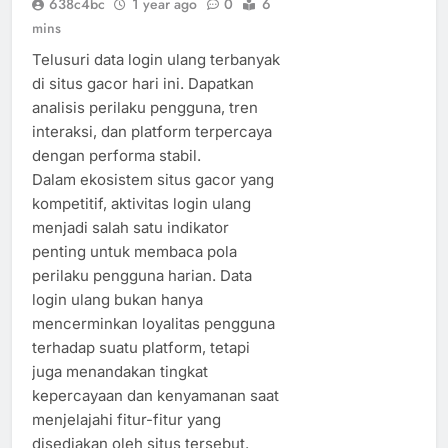
638c4bc
1 year ago
0
6
mins
Telusuri data login ulang terbanyak
di situs gacor hari ini. Dapatkan
analisis perilaku pengguna, tren
interaksi, dan platform terpercaya
dengan performa stabil.
Dalam ekosistem situs gacor yang
kompetitif, aktivitas login ulang
menjadi salah satu indikator
penting untuk membaca pola
perilaku pengguna harian. Data
login ulang bukan hanya
mencerminkan loyalitas pengguna
terhadap suatu platform, tetapi
juga menandakan tingkat
kepercayaan dan kenyamanan saat
menjelajahi fitur-fitur yang
disediakan oleh situs tersebut.