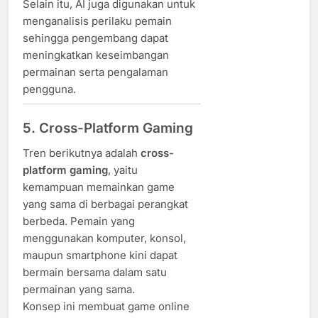
Selain itu, AI juga digunakan untuk
menganalisis perilaku pemain
sehingga pengembang dapat
meningkatkan keseimbangan
permainan serta pengalaman
pengguna.
5. Cross-Platform Gaming
Tren berikutnya adalah
cross-
platform gaming
, yaitu
kemampuan memainkan game
yang sama di berbagai perangkat
berbeda. Pemain yang
menggunakan komputer, konsol,
maupun smartphone kini dapat
bermain bersama dalam satu
permainan yang sama.
Konsep ini membuat game online