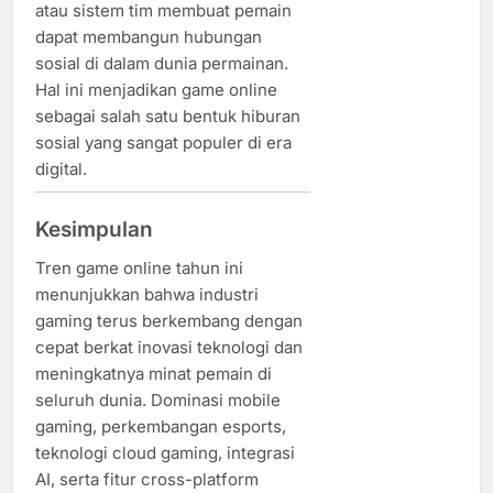
atau sistem tim membuat pemain
dapat membangun hubungan
sosial di dalam dunia permainan.
Hal ini menjadikan game online
sebagai salah satu bentuk hiburan
sosial yang sangat populer di era
digital.
Kesimpulan
Tren game online tahun ini
menunjukkan bahwa industri
gaming terus berkembang dengan
cepat berkat inovasi teknologi dan
meningkatnya minat pemain di
seluruh dunia. Dominasi mobile
gaming, perkembangan esports,
teknologi cloud gaming, integrasi
AI, serta fitur cross-platform