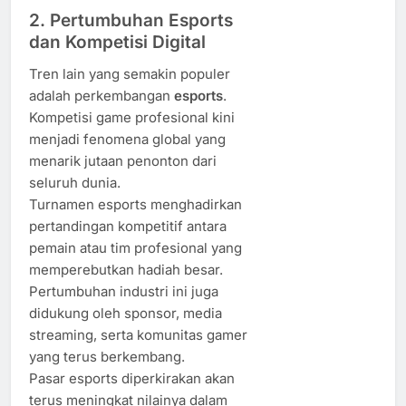
2. Pertumbuhan Esports
dan Kompetisi Digital
Tren lain yang semakin populer
adalah perkembangan
esports
.
Kompetisi game profesional kini
menjadi fenomena global yang
menarik jutaan penonton dari
seluruh dunia.
Turnamen esports menghadirkan
pertandingan kompetitif antara
pemain atau tim profesional yang
memperebutkan hadiah besar.
Pertumbuhan industri ini juga
didukung oleh sponsor, media
streaming, serta komunitas gamer
yang terus berkembang.
Pasar esports diperkirakan akan
terus meningkat nilainya dalam