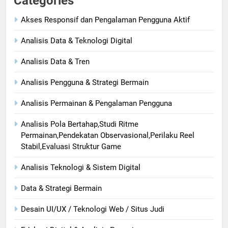
Categories
Akses Responsif dan Pengalaman Pengguna Aktif
Analisis Data & Teknologi Digital
Analisis Data & Tren
Analisis Pengguna & Strategi Bermain
Analisis Permainan & Pengalaman Pengguna
Analisis Pola Bertahap,Studi Ritme
Permainan,Pendekatan Observasional,Perilaku Reel
Stabil,Evaluasi Struktur Game
Analisis Teknologi & Sistem Digital
Data & Strategi Bermain
Desain UI/UX / Teknologi Web / Situs Judi