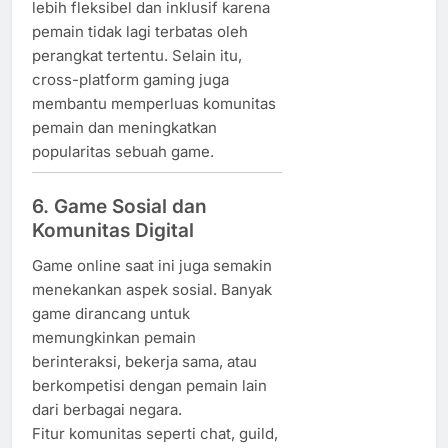
lebih fleksibel dan inklusif karena
pemain tidak lagi terbatas oleh
perangkat tertentu. Selain itu,
cross-platform gaming juga
membantu memperluas komunitas
pemain dan meningkatkan
popularitas sebuah game.
6. Game Sosial dan
Komunitas Digital
Game online saat ini juga semakin
menekankan aspek sosial. Banyak
game dirancang untuk
memungkinkan pemain
berinteraksi, bekerja sama, atau
berkompetisi dengan pemain lain
dari berbagai negara.
Fitur komunitas seperti chat, guild,