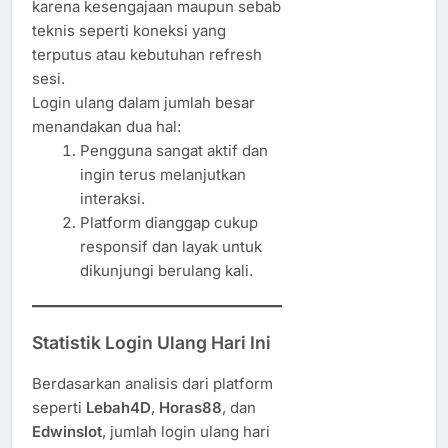
karena kesengajaan maupun sebab
teknis seperti koneksi yang
terputus atau kebutuhan refresh
sesi.
Login ulang dalam jumlah besar
menandakan dua hal:
Pengguna sangat aktif dan
ingin terus melanjutkan
interaksi.
Platform dianggap cukup
responsif dan layak untuk
dikunjungi berulang kali.
Statistik Login Ulang Hari Ini
Berdasarkan analisis dari platform
seperti
Lebah4D
,
Horas88
, dan
Edwinslot
, jumlah login ulang hari