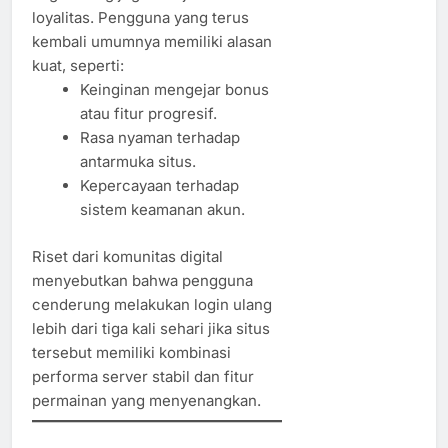
loyalitas. Pengguna yang terus
kembali umumnya memiliki alasan
kuat, seperti:
Keinginan mengejar bonus
atau fitur progresif.
Rasa nyaman terhadap
antarmuka situs.
Kepercayaan terhadap
sistem keamanan akun.
Riset dari komunitas digital
menyebutkan bahwa pengguna
cenderung melakukan login ulang
lebih dari tiga kali sehari jika situs
tersebut memiliki kombinasi
performa server stabil dan fitur
permainan yang menyenangkan.