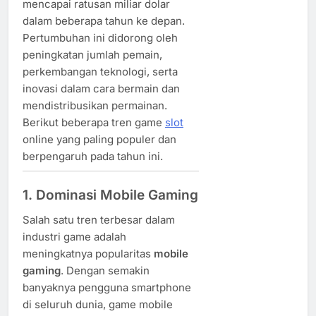
mencapai ratusan miliar dolar
dalam beberapa tahun ke depan.
Pertumbuhan ini didorong oleh
peningkatan jumlah pemain,
perkembangan teknologi, serta
inovasi dalam cara bermain dan
mendistribusikan permainan.
Berikut beberapa tren game
slot
online yang paling populer dan
berpengaruh pada tahun ini.
1. Dominasi Mobile Gaming
Salah satu tren terbesar dalam
industri game adalah
meningkatnya popularitas
mobile
gaming
. Dengan semakin
banyaknya pengguna smartphone
di seluruh dunia, game mobile