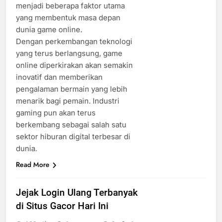
menjadi beberapa faktor utama
yang membentuk masa depan
dunia game online.
Dengan perkembangan teknologi
yang terus berlangsung, game
online diperkirakan akan semakin
inovatif dan memberikan
pengalaman bermain yang lebih
menarik bagi pemain. Industri
gaming pun akan terus
berkembang sebagai salah satu
sektor hiburan digital terbesar di
dunia.
Read More
Jejak Login Ulang Terbanyak
di Situs Gacor Hari Ini