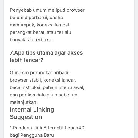
Penyebab umum meliputi browser
belum diperbarui, cache
menumpuk, koneksi lambat,
perangkat berat, atau terlalu
banyak tab terbuka.
7.Apa tips utama agar akses
lebih lancar?
Gunakan perangkat pribadi,
browser stabil, koneksi lancar,
baca instruksi, pahami menu awal,
dan periksa data akun sebelum
melanjutkan.
Internal Linking
Suggestion
1.Panduan Link Alternatif Lebah4D
bagi Pengguna Baru