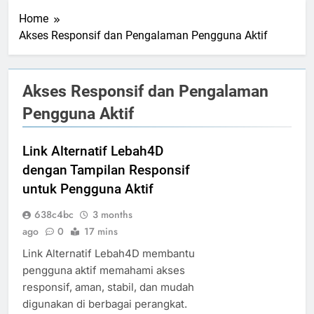
Home
Akses Responsif dan Pengalaman Pengguna Aktif
Akses Responsif dan Pengalaman
Pengguna Aktif
Link Alternatif Lebah4D
dengan Tampilan Responsif
untuk Pengguna Aktif
638c4bc
3 months
ago
0
17 mins
Link Alternatif Lebah4D membantu
pengguna aktif memahami akses
responsif, aman, stabil, dan mudah
digunakan di berbagai perangkat.