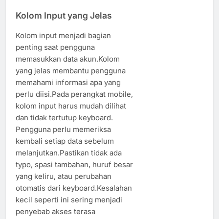
Kolom Input yang Jelas
Kolom input menjadi bagian
penting saat pengguna
memasukkan data akun.Kolom
yang jelas membantu pengguna
memahami informasi apa yang
perlu diisi.Pada perangkat mobile,
kolom input harus mudah dilihat
dan tidak tertutup keyboard.
Pengguna perlu memeriksa
kembali setiap data sebelum
melanjutkan.Pastikan tidak ada
typo, spasi tambahan, huruf besar
yang keliru, atau perubahan
otomatis dari keyboard.Kesalahan
kecil seperti ini sering menjadi
penyebab akses terasa