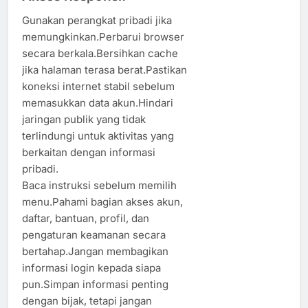
Gunakan perangkat pribadi jika
memungkinkan.Perbarui browser
secara berkala.Bersihkan cache
jika halaman terasa berat.Pastikan
koneksi internet stabil sebelum
memasukkan data akun.Hindari
jaringan publik yang tidak
terlindungi untuk aktivitas yang
berkaitan dengan informasi
pribadi.
Baca instruksi sebelum memilih
menu.Pahami bagian akses akun,
daftar, bantuan, profil, dan
pengaturan keamanan secara
bertahap.Jangan membagikan
informasi login kepada siapa
pun.Simpan informasi penting
dengan bijak, tetapi jangan