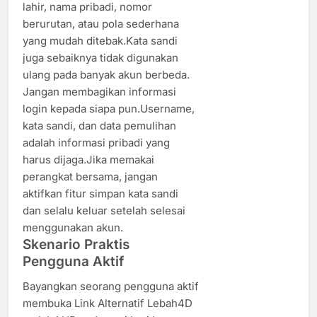
lahir, nama pribadi, nomor
berurutan, atau pola sederhana
yang mudah ditebak.Kata sandi
juga sebaiknya tidak digunakan
ulang pada banyak akun berbeda.
Jangan membagikan informasi
login kepada siapa pun.Username,
kata sandi, dan data pemulihan
adalah informasi pribadi yang
harus dijaga.Jika memakai
perangkat bersama, jangan
aktifkan fitur simpan kata sandi
dan selalu keluar setelah selesai
menggunakan akun.
Skenario Praktis
Pengguna Aktif
Bayangkan seorang pengguna aktif
membuka Link Alternatif Lebah4D