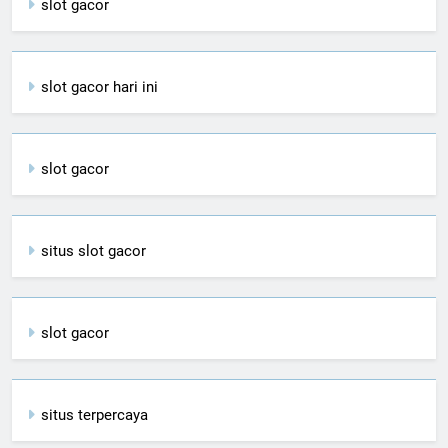
slot gacor
slot gacor hari ini
slot gacor
situs slot gacor
slot gacor
situs terpercaya