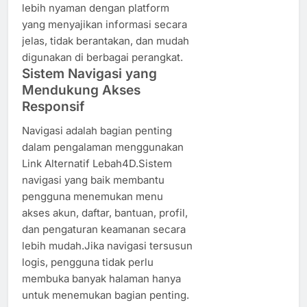
lebih nyaman dengan platform
yang menyajikan informasi secara
jelas, tidak berantakan, dan mudah
digunakan di berbagai perangkat.
Sistem Navigasi yang
Mendukung Akses
Responsif
Navigasi adalah bagian penting
dalam pengalaman menggunakan
Link Alternatif Lebah4D.Sistem
navigasi yang baik membantu
pengguna menemukan menu
akses akun, daftar, bantuan, profil,
dan pengaturan keamanan secara
lebih mudah.Jika navigasi tersusun
logis, pengguna tidak perlu
membuka banyak halaman hanya
untuk menemukan bagian penting.