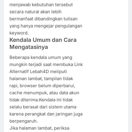
menjawab kebutuhan tersebut
secara natural akan lebih
bermanfaat dibandingkan tulisan
yang hanya mengejar pengulangan
keyword.
Kendala Umum dan Cara
Mengatasinya
Beberapa kendala umum yang
mungkin terjadi saat membuka Link
Alternatif Lebah4D meliputi
halaman lambat, tampilan tidak
rapi, browser belum diperbarui,
cache menumpuk, atau data akun
tidak diterima.Kendala ini tidak
selalu berasal dari sistem utama
karena perangkat dan jaringan juga
berpengaruh.
Jika halaman lambat, periksa