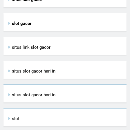
slot gacor
situs link slot gacor
situs slot gacor hari ini
situs slot gacor hari ini
slot