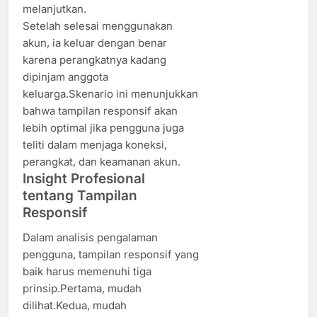
melanjutkan.
Setelah selesai menggunakan
akun, ia keluar dengan benar
karena perangkatnya kadang
dipinjam anggota
keluarga.Skenario ini menunjukkan
bahwa tampilan responsif akan
lebih optimal jika pengguna juga
teliti dalam menjaga koneksi,
perangkat, dan keamanan akun.
Insight Profesional
tentang Tampilan
Responsif
Dalam analisis pengalaman
pengguna, tampilan responsif yang
baik harus memenuhi tiga
prinsip.Pertama, mudah
dilihat.Kedua, mudah