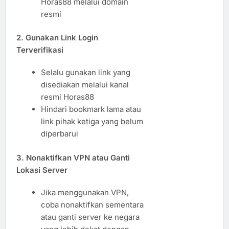
Horas88 melalui domain
resmi
2.
Gunakan Link Login
Terverifikasi
Selalu gunakan link yang
disediakan melalui kanal
resmi Horas88
Hindari bookmark lama atau
link pihak ketiga yang belum
diperbarui
3.
Nonaktifkan VPN atau Ganti
Lokasi Server
Jika menggunakan VPN,
coba nonaktifkan sementara
atau ganti server ke negara