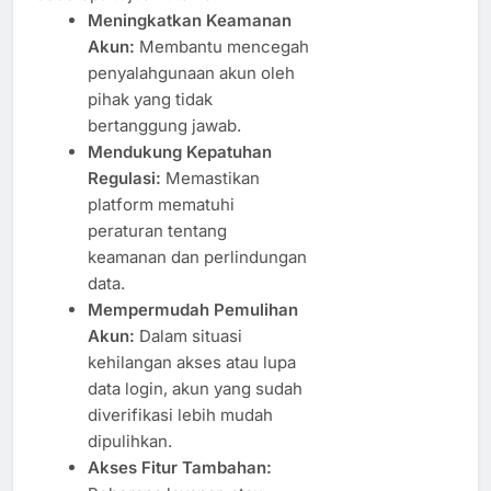
Meningkatkan Keamanan
Akun:
Membantu mencegah
penyalahgunaan akun oleh
pihak yang tidak
bertanggung jawab.
Mendukung Kepatuhan
Regulasi:
Memastikan
platform mematuhi
peraturan tentang
keamanan dan perlindungan
data.
Mempermudah Pemulihan
Akun:
Dalam situasi
kehilangan akses atau lupa
data login, akun yang sudah
diverifikasi lebih mudah
dipulihkan.
Akses Fitur Tambahan: