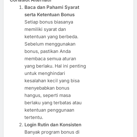
Baca dan Pahami Syarat
serta Ketentuan Bonus
Setiap bonus biasanya
memiliki syarat dan
ketentuan yang berbeda.
Sebelum menggunakan
bonus, pastikan Anda
membaca semua aturan
yang berlaku. Hal ini penting
untuk menghindari
kesalahan kecil yang bisa
menyebabkan bonus
hangus, seperti masa
berlaku yang terbatas atau
ketentuan penggunaan
tertentu.
Login Rutin dan Konsisten
Banyak program bonus di