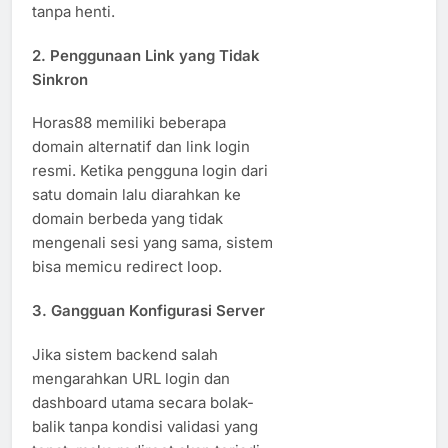
tanpa henti.
2.
Penggunaan Link yang Tidak
Sinkron
Horas88 memiliki beberapa
domain alternatif dan link login
resmi. Ketika pengguna login dari
satu domain lalu diarahkan ke
domain berbeda yang tidak
mengenali sesi yang sama, sistem
bisa memicu redirect loop.
3.
Gangguan Konfigurasi Server
Jika sistem backend salah
mengarahkan URL login dan
dashboard utama secara bolak-
balik tanpa kondisi validasi yang