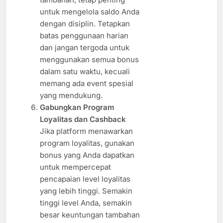
untuk mengelola saldo Anda
dengan disiplin. Tetapkan
batas penggunaan harian
dan jangan tergoda untuk
menggunakan semua bonus
dalam satu waktu, kecuali
memang ada event spesial
yang mendukung.
Gabungkan Program
Loyalitas dan Cashback
Jika platform menawarkan
program loyalitas, gunakan
bonus yang Anda dapatkan
untuk mempercepat
pencapaian level loyalitas
yang lebih tinggi. Semakin
tinggi level Anda, semakin
besar keuntungan tambahan