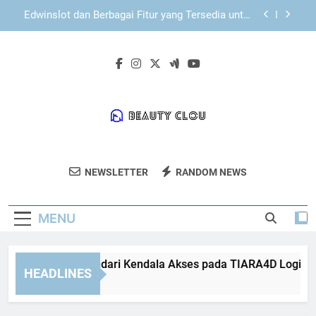
Skip
EDWINSLOT Login sebagai Bagian dari Sistem
to
Digital yang Terstruktur
content
Panduan Login Edwinslot Melalui Perangkat
Harian agar Akses Tetap Aman dan Praktis
Panduan Menghindari Kendala Akses pada
TIARA4D Login
Edwinslot dan Berbagai Fitur yang Tersedia untuk
Pengalaman Pengguna yang Lebih Optimal
EDWINSLOT Login sebagai Bagian dari Sistem
Digital yang Terstruktur
Beauty Clou
Temukan Produk Kecantikan Dan
Panduan Login Edwinslot Melalui Perangkat
NEWSLETTER
RANDOM NEWS
Harian agar Akses Tetap Aman dan Praktis
Perawatan Kulit Berkualitas Di Beauty Clou.
MENU
nduan Menghindari Kendala Akses pada TIARA4D Login
HEADLINES
Weeks Ago