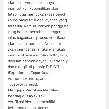
identitas, Anda tidak hanya
memastikan kepemilikan akun,
tetapi juga membuka akses penuh
ke berbagai fitur dan layanan yang
tersedia. Namun, banyak pengguna
yang belum memahami dengan
jelas bagaimana proses verifikasi
identitas ini berjalan. Artikel ini
akan membahas langkah-langkah
memverifikasi identitas di Kaya787,
disusun dengan gaya SEO-friendly
dan mengikuti prinsip E-E-A-T
(Experience, Expertise,
Authoritativeness, and
Trustworthiness).
Mengapa Verifikasi Identitas
Penting di Kaya787?
Verifikasi identitas memiliki
beberapa tujuan utama: