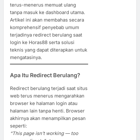
terus-menerus memuat ulang
tanpa masuk ke dashboard utama.
Artikel ini akan membahas secara
komprehensif penyebab umum
terjadinya redirect berulang saat
login ke Horas88 serta solusi
teknis yang dapat diterapkan untuk
mengatasinya.
Apa Itu Redirect Berulang?
Redirect berulang terjadi saat situs
web terus menerus mengarahkan
browser ke halaman login atau
halaman lain tanpa henti. Browser
akhirnya akan menampilkan pesan
seperti:
“This page isn’t working — too