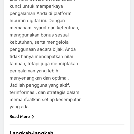
kunci untuk memperkaya
pengalaman Anda di platform
hiburan digital ini. Dengan
memahami syarat dan ketentuan,
menggunakan bonus sesuai
kebutuhan, serta mengelola
penggunaan secara bijak, Anda
tidak hanya mendapatkan nilai
tambah, tetapi juga menciptakan
pengalaman yang lebih
menyenangkan dan optimal.
Jadilah pengguna yang aktif,
terinformasi, dan strategis dalam
memanfaatkan setiap kesempatan
yang ada!
Read More
Langkah-langkah