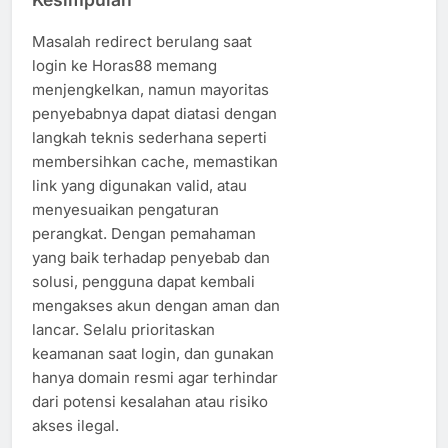
Masalah redirect berulang saat
login ke Horas88 memang
menjengkelkan, namun mayoritas
penyebabnya dapat diatasi dengan
langkah teknis sederhana seperti
membersihkan cache, memastikan
link yang digunakan valid, atau
menyesuaikan pengaturan
perangkat. Dengan pemahaman
yang baik terhadap penyebab dan
solusi, pengguna dapat kembali
mengakses akun dengan aman dan
lancar. Selalu prioritaskan
keamanan saat login, dan gunakan
hanya domain resmi agar terhindar
dari potensi kesalahan atau risiko
akses ilegal.