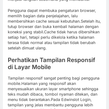
Pengguna dapat membuka pengaturan browser,
memilih bagian data penjelajahan, lalu
membersihkan cache sesuai kebutuhan.Setelah itu,
tutup browser dan buka kembali halaman dengan
koneksi yang stabil.Cache tidak harus dibersihkan
setiap hari, tetapi perlu dikelola ketika halaman
terasa tidak normal atau tampilan tidak berubah
setelah dimuat ulang.
Perhatikan Tampilan Responsif
di Layar Mobile
Tampilan responsif sangat penting bagi pengguna
mobile.Halaman yang responsif akan
menyesuaikan ukuran layar smartphone sehingga
teks mudah dibaca, tombol nyaman ditekan, dan
menu tidak berantakan.Pada Edwinslot Login,
tampilan yang jelas membantu pengguna lebih