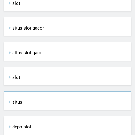
slot
situs slot gacor
situs slot gacor
slot
situs
depo slot