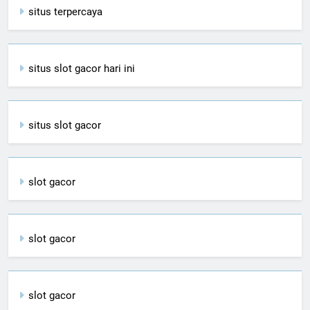
situs terpercaya
situs slot gacor hari ini
situs slot gacor
slot gacor
slot gacor
slot gacor