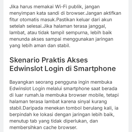
Jika harus memakai Wi-Fi publik, jangan
menyimpan kata sandi di browser.Jangan aktifkan
fitur otomatis masuk.Pastikan keluar dari akun
setelah selesai.Jika halaman terasa janggal,
lambat, atau tidak tampil sempurna, lebih baik
menunda akses sampai menggunakan jaringan
yang lebih aman dan stabil.
Skenario Praktis Akses
Edwinslot Login di Smartphone
Bayangkan seorang pengguna ingin membuka
Edwinslot Login melalui smartphone saat berada
di luar rumah.Ia membuka browser mobile, tetapi
halaman terasa lambat karena sinyal kurang
stabil.Daripada menekan tombol berulang kali, ia
berpindah ke lokasi dengan jaringan lebih baik,
menutup tab yang tidak diperlukan, dan
membersihkan cache browser.