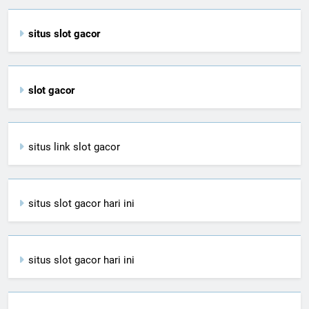
situs slot gacor
slot gacor
situs link slot gacor
situs slot gacor hari ini
situs slot gacor hari ini