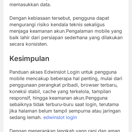
memasukkan data.
Dengan kebiasaan tersebut, pengguna dapat
mengurangi risiko kendala teknis sekaligus
menjaga keamanan akun.Pengalaman mobile yang
baik lahir dari persiapan sederhana yang dilakukan
secara konsisten.
Kesimpulan
Panduan akses Edwinslot Login untuk pengguna
mobile mencakup beberapa hal penting, mulai dari
penggunaan perangkat pribadi, browser terbaru,
koneksi stabil, cache yang terkelola, tampilan
responsif, hingga keamanan akun.Pengguna
sebaiknya tidak terburu-buru saat login, terutama
jika halaman belum tampil sempurna atau jaringan
sedang lemah.
edwinslot login
Dengan menerapkan langkah yang rapi dan aman,