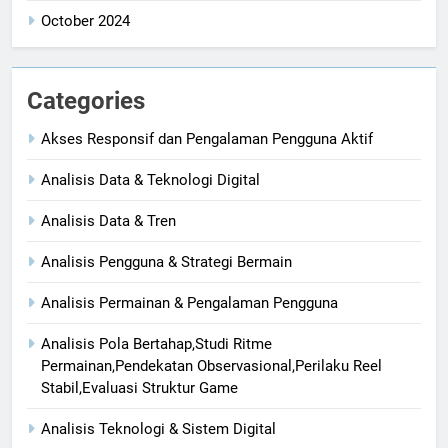
October 2024
Categories
Akses Responsif dan Pengalaman Pengguna Aktif
Analisis Data & Teknologi Digital
Analisis Data & Tren
Analisis Pengguna & Strategi Bermain
Analisis Permainan & Pengalaman Pengguna
Analisis Pola Bertahap,Studi Ritme
Permainan,Pendekatan Observasional,Perilaku Reel
Stabil,Evaluasi Struktur Game
Analisis Teknologi & Sistem Digital