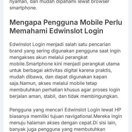
nyaman, dan mudah dipahami lewat browser
smartphone.
Mengapa Pengguna Mobile Perlu
Memahami Edwinslot Login
Edwinslot Login menjadi salah satu pencarian
brand yang sering digunakan pengguna saat ingin
mengakses akun melalui perangkat
mobile.Smartphone kini menjadi perangkat utama
untuk berbagai aktivitas digital karena praktis,
mudah dibawa, dan dapat digunakan kapan
saja.Namun, akses melalui mobile tetap
membutuhkan perhatian khusus agar proses login
berjalan aman, stabil, dan tidak membingungkan.
Pengguna yang mencari Edwinslot Login lewat HP
biasanya memiliki tujuan navigational.Mereka ingin
menuju halaman akses dengan cepat.Di sisi lain,
banyak juga pengguna yang membutuhkan