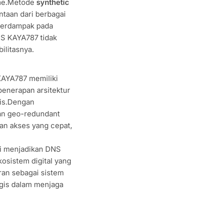
ime.Metode
synthetic
taan dari berbagai
berdampak pada
S KAYA787 tidak
ilitasnya.
KAYA787 memiliki
penerapan arsitektur
pis.Dengan
an geo-redundant
an akses yang cepat,
si menjadikan DNS
osistem digital yang
ran sebagai sistem
egis dalam menjaga