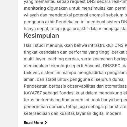
yang memantau setiap request DNS secara real-t
monitoring
digunakan untuk mensimulasikan permin
wilayah dan mendeteksi potensi anomali sebelum 
pengguna akhir.Pendekatan ini membuat sistem DN
hanya cepat, tetapi juga proaktif dalam menjaga stab
Kesimpulan
Hasil studi menunjukkan bahwa infrastruktur DNS 
tingkat keandalan dan performa yang tinggi berkat 
multi-layer, caching cerdas, serta keamanan berla
memadukan teknologi seperti Anycast, DNSSEC, d
failover, sistem ini mampu menghadirkan pengalam
aman, dan stabil untuk pengguna di seluruh dunia.
Pendekatan berbasis observabilitas dan otomatisa
KAYA787 sebagai fondasi kuat dalam mendukung ek
terus berkembang.Komponen ini tidak hanya berpe
penerjemah domain, tetapi juga sebagai pilar strat
ketersediaan dan kualitas layanan digital modern.
Read More