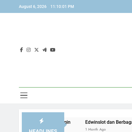
Skip
August 6, 2026
11:10:02 PM
to
content
Bea
Temukan Pr
ses pada TIARA4D Login
Edwinslot dan Berbagai Fitur 
1 Month Ago
HEADLINES