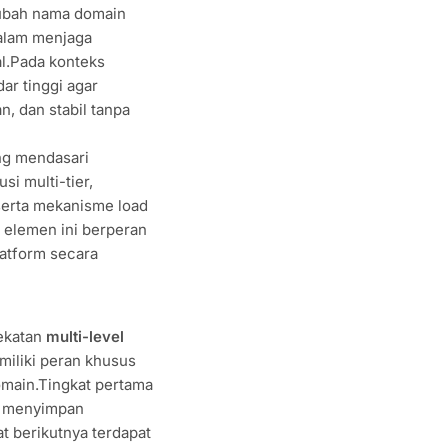
ubah nama domain
dalam menjaga
al.Pada konteks
ar tinggi agar
, dan stabil tanpa
ang mendasari
i multi-tier,
serta mekanisme load
 elemen ini berperan
atform secara
ekatan
multi-level
miliki peran khusus
main.Tingkat pertama
g menyimpan
t berikutnya terdapat