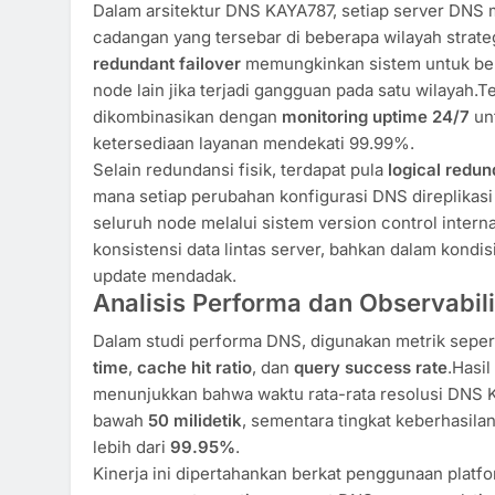
Dalam arsitektur DNS KAYA787, setiap server DNS 
cadangan yang tersebar di beberapa wilayah stra
redundant failover
memungkinkan sistem untuk ber
node lain jika terjadi gangguan pada satu wilayah.Te
dikombinasikan dengan
monitoring uptime 24/7
un
ketersediaan layanan mendekati 99.99%.
Selain redundansi fisik, terdapat pula
logical redu
mana setiap perubahan konfigurasi DNS direplikasi
seluruh node melalui sistem version control intern
konsistensi data lintas server, bahkan dalam kondi
update mendadak.
Analisis Performa dan Observabili
Dalam studi performa DNS, digunakan metrik seper
time
,
cache hit ratio
, dan
query success rate
.Hasil
menunjukkan bahwa waktu rata-rata resolusi DNS 
bawah
50 milidetik
, sementara tingkat keberhasil
lebih dari
99.95%
.
Kinerja ini dipertahankan berkat penggunaan platfo