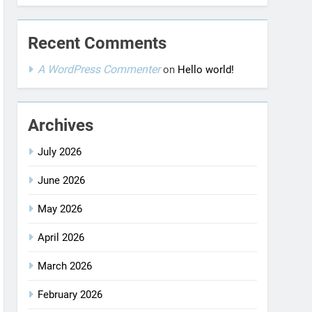
Recent Comments
A WordPress Commenter
on
Hello world!
Archives
July 2026
June 2026
May 2026
April 2026
March 2026
February 2026