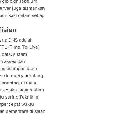
n diblokir sebelum
erver juga diamankan
munikasi dalam setiap
isien
nerja DNS adalah
TL (Time-To-Live)
 data, sistem
n akses dan
ses disimpan lebih
aktu query berulang.
e caching
, di mana
ara waktu agar sistem
lu sering.Teknik ini
mpercepat waktu
uan sementara di salah