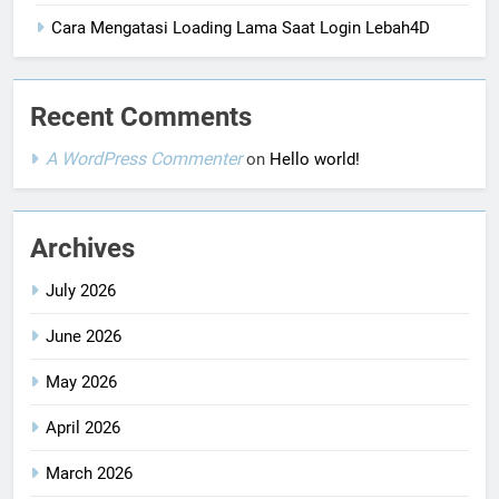
Cara Mengatasi Loading Lama Saat Login Lebah4D
Recent Comments
A WordPress Commenter
on
Hello world!
Archives
July 2026
June 2026
May 2026
April 2026
March 2026