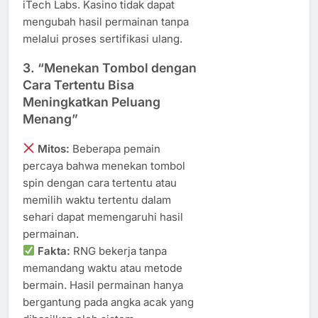
iTech Labs. Kasino tidak dapat
mengubah hasil permainan tanpa
melalui proses sertifikasi ulang.
3. “Menekan Tombol dengan
Cara Tertentu Bisa
Meningkatkan Peluang
Menang”
Mitos:
Beberapa pemain
percaya bahwa menekan tombol
spin dengan cara tertentu atau
memilih waktu tertentu dalam
sehari dapat memengaruhi hasil
permainan.
Fakta:
RNG bekerja tanpa
memandang waktu atau metode
bermain. Hasil permainan hanya
bergantung pada angka acak yang