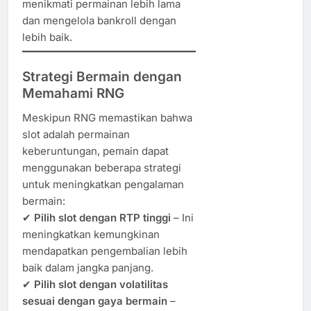
menikmati permainan lebih lama
dan mengelola bankroll dengan
lebih baik.
Strategi Bermain dengan
Memahami RNG
Meskipun RNG memastikan bahwa
slot adalah permainan
keberuntungan, pemain dapat
menggunakan beberapa strategi
untuk meningkatkan pengalaman
bermain:
✔
Pilih slot dengan RTP tinggi
– Ini
meningkatkan kemungkinan
mendapatkan pengembalian lebih
baik dalam jangka panjang.
✔
Pilih slot dengan volatilitas
sesuai dengan gaya bermain
–