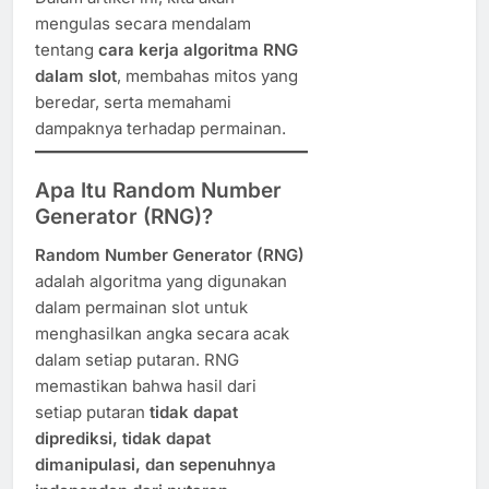
mengulas secara mendalam
tentang
cara kerja algoritma RNG
dalam slot
, membahas mitos yang
beredar, serta memahami
dampaknya terhadap permainan.
Apa Itu Random Number
Generator (RNG)?
Random Number Generator (RNG)
adalah algoritma yang digunakan
dalam permainan slot untuk
menghasilkan angka secara acak
dalam setiap putaran. RNG
memastikan bahwa hasil dari
setiap putaran
tidak dapat
diprediksi, tidak dapat
dimanipulasi, dan sepenuhnya