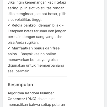
Jika ingin kemenangan kecil tetapi
sering, pilih slot volatilitas rendah.
Jika mengincar jackpot besar, pilih
slot volatilitas tinggi.
✔
Kelola bankroll dengan bijak
–
Tetapkan batas taruhan dan jangan
bermain dengan uang yang tidak
bisa Anda rugikan.
✔
Manfaatkan bonus dan free
spins
– Banyak kasino online
menawarkan bonus yang bisa
digunakan untuk memperpanjang
sesi bermain.
Kesimpulan
Algoritma
Random Number
Generator (RNG)
dalam slot
memastikan bahwa setiap putaran