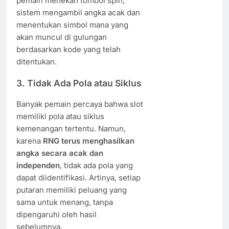
pemain menekan tombol spin,
sistem mengambil angka acak dan
menentukan simbol mana yang
akan muncul di gulungan
berdasarkan kode yang telah
ditentukan.
3. Tidak Ada Pola atau Siklus
Banyak pemain percaya bahwa slot
memiliki pola atau siklus
kemenangan tertentu. Namun,
karena
RNG terus menghasilkan
angka secara acak dan
independen
, tidak ada pola yang
dapat diidentifikasi. Artinya, setiap
putaran memiliki peluang yang
sama untuk menang, tanpa
dipengaruhi oleh hasil
sebelumnya.