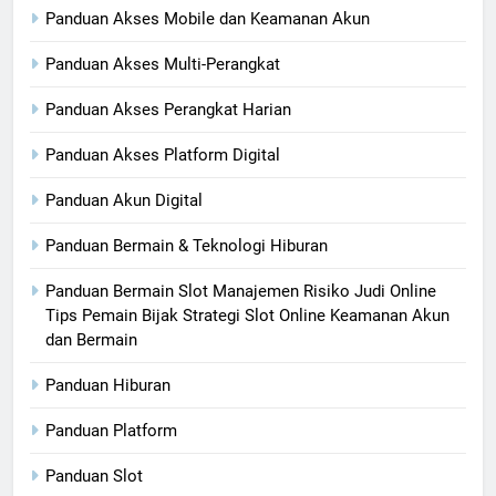
Panduan Akses Mobile dan Keamanan Akun
Panduan Akses Multi-Perangkat
Panduan Akses Perangkat Harian
Panduan Akses Platform Digital
Panduan Akun Digital
Panduan Bermain & Teknologi Hiburan
Panduan Bermain Slot Manajemen Risiko Judi Online
Tips Pemain Bijak Strategi Slot Online Keamanan Akun
dan Bermain
Panduan Hiburan
Panduan Platform
Panduan Slot