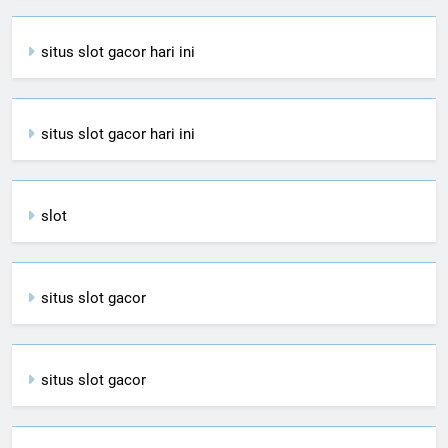
situs slot gacor hari ini
situs slot gacor hari ini
slot
situs slot gacor
situs slot gacor