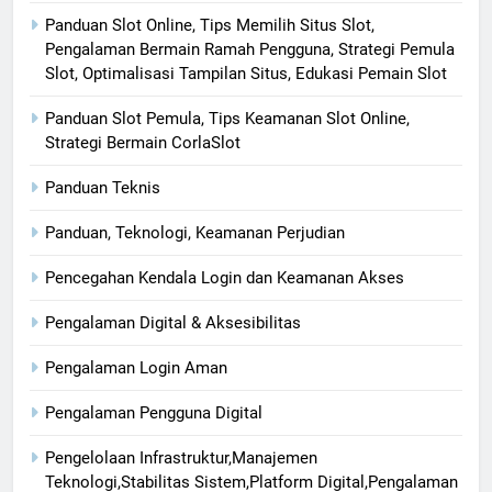
Panduan Slot Online, Tips Memilih Situs Slot,
Pengalaman Bermain Ramah Pengguna, Strategi Pemula
Slot, Optimalisasi Tampilan Situs, Edukasi Pemain Slot
Panduan Slot Pemula, Tips Keamanan Slot Online,
Strategi Bermain CorlaSlot
Panduan Teknis
Panduan, Teknologi, Keamanan Perjudian
Pencegahan Kendala Login dan Keamanan Akses
Pengalaman Digital & Aksesibilitas
Pengalaman Login Aman
Pengalaman Pengguna Digital
Pengelolaan Infrastruktur,Manajemen
Teknologi,Stabilitas Sistem,Platform Digital,Pengalaman