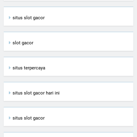
situs slot gacor
slot gacor
situs terpercaya
situs slot gacor hari ini
situs slot gacor