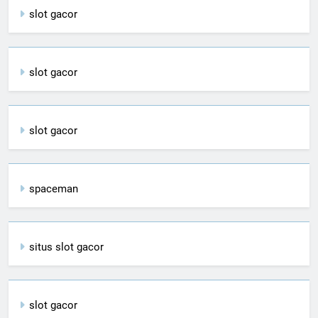
slot gacor
slot gacor
slot gacor
spaceman
situs slot gacor
slot gacor