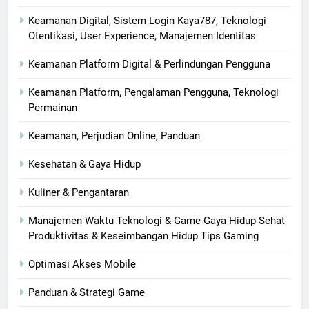
Keamanan Digital, Sistem Login Kaya787, Teknologi
Otentikasi, User Experience, Manajemen Identitas
Keamanan Platform Digital & Perlindungan Pengguna
Keamanan Platform, Pengalaman Pengguna, Teknologi
Permainan
Keamanan, Perjudian Online, Panduan
Kesehatan & Gaya Hidup
Kuliner & Pengantaran
Manajemen Waktu Teknologi & Game Gaya Hidup Sehat
Produktivitas & Keseimbangan Hidup Tips Gaming
Optimasi Akses Mobile
Panduan & Strategi Game