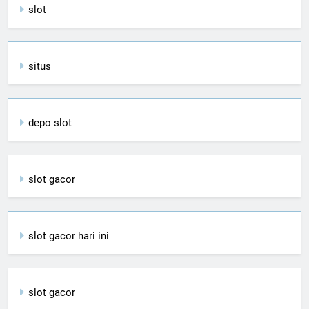
slot
situs
depo slot
slot gacor
slot gacor hari ini
slot gacor