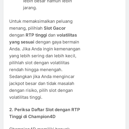
lebih besar namun lebih
jarang.
Untuk memaksimalkan peluang
menang, pilihlah
Slot Gacor
dengan
RTP tinggi
dan
volatilitas
yang sesuai
dengan gaya bermain
Anda. Jika Anda ingin kemenangan
yang lebih sering dan lebih kecil,
pilihlah slot dengan volatilitas
rendah hingga menengah.
Sedangkan jika Anda mengincar
jackpot besar dan tidak masalah
dengan risiko, pilih slot dengan
volatilitas tinggi.
2.
Periksa Daftar Slot dengan RTP
Tinggi di Champion4D