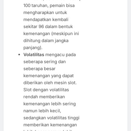
100 taruhan, pemain bisa
mengharapkan untuk
mendapatkan kembali
sekitar 96 dalam bentuk
kemenangan (meskipun ini
dihitung dalam jangka
panjang).
Volatilitas
mengacu pada
seberapa sering dan
seberapa besar
kemenangan yang dapat
diberikan oleh mesin slot.
Slot dengan volatilitas
rendah memberikan
kemenangan lebih sering
namun lebih kecil,
sedangkan volatilitas tinggi
memberikan kemenangan