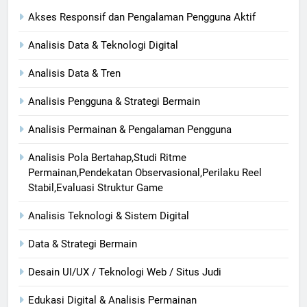
Akses Responsif dan Pengalaman Pengguna Aktif
Analisis Data & Teknologi Digital
Analisis Data & Tren
Analisis Pengguna & Strategi Bermain
Analisis Permainan & Pengalaman Pengguna
Analisis Pola Bertahap,Studi Ritme
Permainan,Pendekatan Observasional,Perilaku Reel
Stabil,Evaluasi Struktur Game
Analisis Teknologi & Sistem Digital
Data & Strategi Bermain
Desain UI/UX / Teknologi Web / Situs Judi
Edukasi Digital & Analisis Permainan