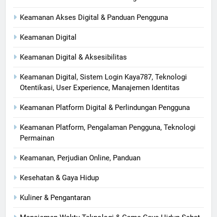
Keamanan Akses Digital & Panduan Pengguna
Keamanan Digital
Keamanan Digital & Aksesibilitas
Keamanan Digital, Sistem Login Kaya787, Teknologi
Otentikasi, User Experience, Manajemen Identitas
Keamanan Platform Digital & Perlindungan Pengguna
Keamanan Platform, Pengalaman Pengguna, Teknologi
Permainan
Keamanan, Perjudian Online, Panduan
Kesehatan & Gaya Hidup
Kuliner & Pengantaran