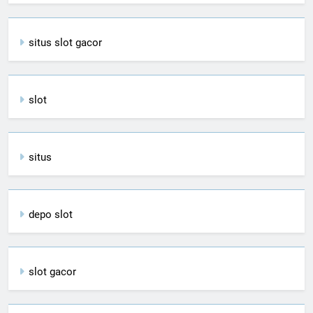
situs slot gacor
slot
situs
depo slot
slot gacor