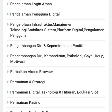
Pengalaman Login Aman
Pengalaman Pengguna Digital
Pengelolaan Infrastruktur,Manajemen
Teknologi,Stabilitas Sistem,Platform Digital,Pengalaman
Pengguna
Pengembangan Diri & Kepemimpinan Positif
Pengembangan Diri, Kemandirian, Psikologi, Gaya Hidup,
Motivasi
Perbaikan Akses Browser
Permainan & Strategi
Permainan Digital, Teknologi & Hiburan, Edukasi Slot
Permainan Kasino