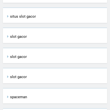
situs slot gacor
slot gacor
slot gacor
slot gacor
spaceman