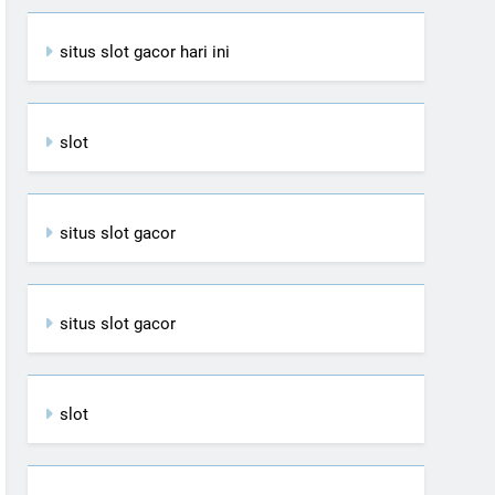
situs slot gacor hari ini
slot
situs slot gacor
situs slot gacor
slot