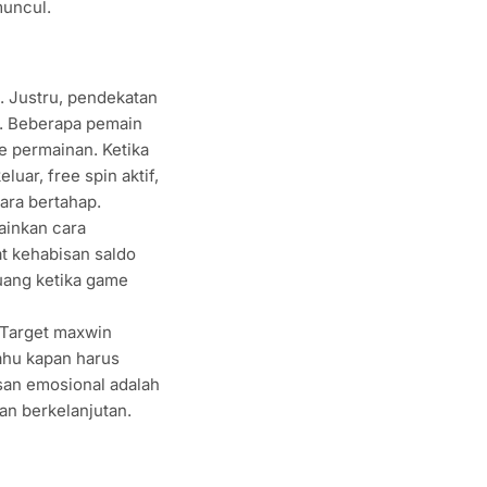
muncul.
. Justru, pendekatan
il. Beberapa pemain
e permainan. Ketika
uar, free spin aktif,
ara bertahap.
lainkan cara
at kehabisan saldo
uang ketika game
 Target maxwin
ahu kapan harus
san emosional adalah
an berkelanjutan.