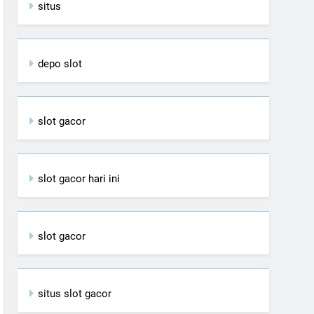
situs
depo slot
slot gacor
slot gacor hari ini
slot gacor
situs slot gacor