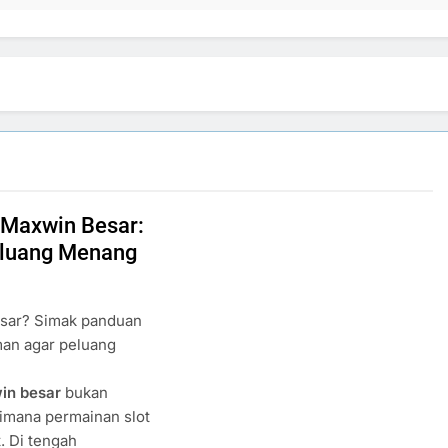
t Maxwin Besar:
eluang Menang
besar? Simak panduan
aman agar peluang
win besar
bukan
aimana permainan slot
. Di tengah