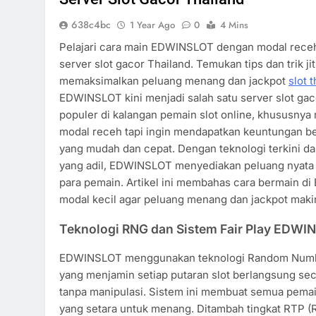
638c4bc
1 Year Ago
0
4 Mins
Pelajari cara main EDWINSLOT dengan modal receh
server slot gacor Thailand. Temukan tips dan trik ji
memaksimalkan peluang menang dan jackpot
slot 
EDWINSLOT kini menjadi salah satu server slot gac
populer di kalangan pemain slot online, khususnya
modal receh tapi ingin mendapatkan keuntungan b
yang mudah dan cepat. Dengan teknologi terkini d
yang adil, EDWINSLOT menyediakan peluang nyata 
para pemain. Artikel ini membahas cara bermain 
modal kecil agar peluang menang dan jackpot makin
Teknologi RNG dan Sistem Fair Play EDWI
EDWINSLOT menggunakan teknologi Random Numb
yang menjamin setiap putaran slot berlangsung sec
tanpa manipulasi. Sistem ini membuat semua pemai
yang setara untuk menang. Ditambah tingkat RTP (R