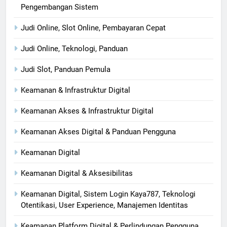
Pengembangan Sistem
Judi Online, Slot Online, Pembayaran Cepat
Judi Online, Teknologi, Panduan
Judi Slot, Panduan Pemula
Keamanan & Infrastruktur Digital
Keamanan Akses & Infrastruktur Digital
Keamanan Akses Digital & Panduan Pengguna
Keamanan Digital
Keamanan Digital & Aksesibilitas
Keamanan Digital, Sistem Login Kaya787, Teknologi
Otentikasi, User Experience, Manajemen Identitas
Keamanan Platform Digital & Perlindungan Pengguna