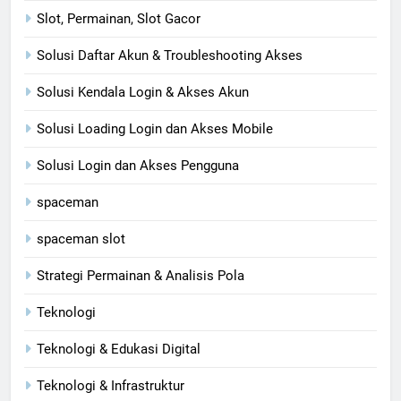
Slot, Permainan, Slot Gacor
Solusi Daftar Akun & Troubleshooting Akses
Solusi Kendala Login & Akses Akun
Solusi Loading Login dan Akses Mobile
Solusi Login dan Akses Pengguna
spaceman
spaceman slot
Strategi Permainan & Analisis Pola
Teknologi
Teknologi & Edukasi Digital
Teknologi & Infrastruktur