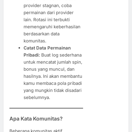
provider stagnan, coba
permainan dari provider
lain. Rotasi ini terbukti
memengaruhi keberhasilan
berdasarkan data
komunitas.
Catat Data Permainan
Pribadi:
Buat log sederhana
untuk mencatat jumlah spin,
bonus yang muncul, dan
hasilnya. Ini akan membantu
kamu membaca pola pribadi
yang mungkin tidak disadari
sebelumnya.
Apa Kata Komunitas?
Beberapa komunitas aktif