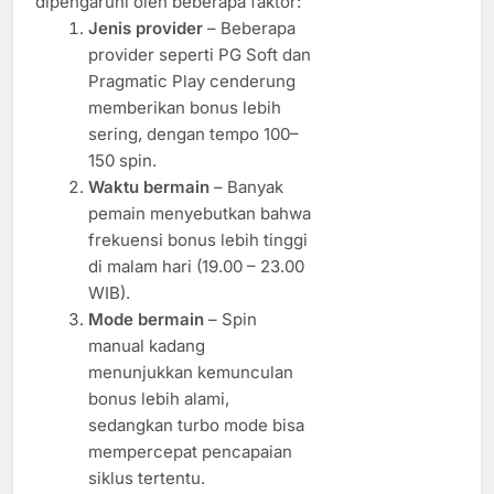
dipengaruhi oleh beberapa faktor:
Jenis provider
– Beberapa
provider seperti PG Soft dan
Pragmatic Play cenderung
memberikan bonus lebih
sering, dengan tempo 100–
150 spin.
Waktu bermain
– Banyak
pemain menyebutkan bahwa
frekuensi bonus lebih tinggi
di malam hari (19.00 – 23.00
WIB).
Mode bermain
– Spin
manual kadang
menunjukkan kemunculan
bonus lebih alami,
sedangkan turbo mode bisa
mempercepat pencapaian
siklus tertentu.