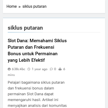
Home
siklus putaran
siklus putaran
Slot Dana: Memahami Siklus
Putaran dan Frekuensi
Bonus untuk Permainan
yang Lebih Efektif
638c4bc
1 year ago
0
6
mins
Pelajari bagaimana siklus putaran
dan frekuensi bonus dalam
permainan Slot Dana dapat
memengaruhi hasil. Artikel ini
menyajikan analisis dari komunitas