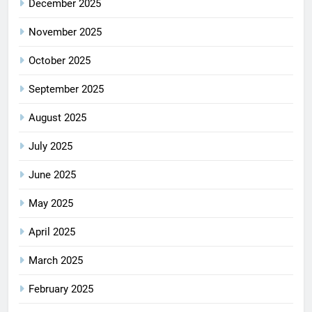
December 2025
November 2025
October 2025
September 2025
August 2025
July 2025
June 2025
May 2025
April 2025
March 2025
February 2025