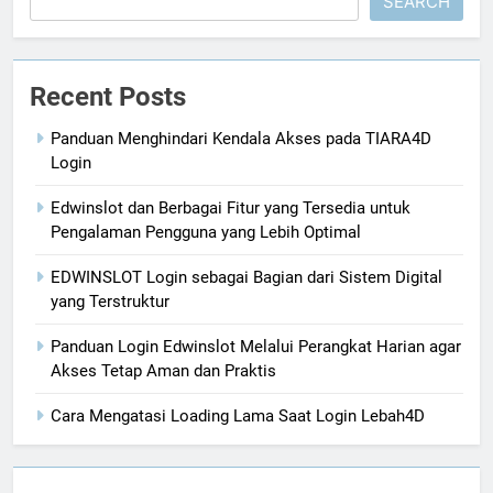
SEARCH
Recent Posts
Panduan Menghindari Kendala Akses pada TIARA4D
Login
Edwinslot dan Berbagai Fitur yang Tersedia untuk
Pengalaman Pengguna yang Lebih Optimal
EDWINSLOT Login sebagai Bagian dari Sistem Digital
yang Terstruktur
Panduan Login Edwinslot Melalui Perangkat Harian agar
Akses Tetap Aman dan Praktis
Cara Mengatasi Loading Lama Saat Login Lebah4D