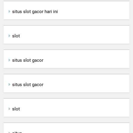
situs slot gacor hari ini
slot
situs slot gacor
situs slot gacor
slot