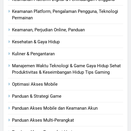
Keamanan Platform, Pengalaman Pengguna, Teknologi
Permainan
Keamanan, Perjudian Online, Panduan
Kesehatan & Gaya Hidup
Kuliner & Pengantaran
Manajemen Waktu Teknologi & Game Gaya Hidup Sehat
Produktivitas & Keseimbangan Hidup Tips Gaming
Optimasi Akses Mobile
Panduan & Strategi Game
Panduan Akses Mobile dan Keamanan Akun
Panduan Akses Multi-Perangkat