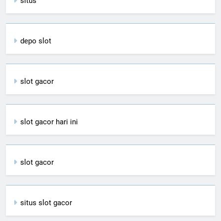
situs
depo slot
slot gacor
slot gacor hari ini
slot gacor
situs slot gacor