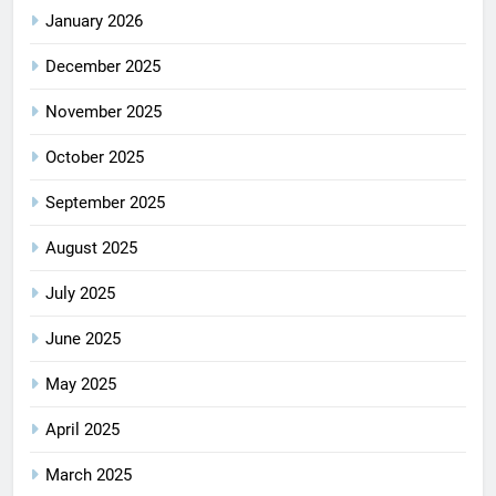
January 2026
December 2025
November 2025
October 2025
September 2025
August 2025
July 2025
June 2025
May 2025
April 2025
March 2025