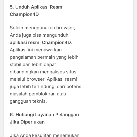
5.
Unduh Aplikasi Resmi
Champion4D
Selain menggunakan browser,
Anda juga bisa mengunduh
aplikasi resmi Champion4D
.
Aplikasi ini menawarkan
pengalaman bermain yang lebih
stabil dan lebih cepat
dibandingkan mengakses situs
melalui browser. Aplikasi resmi
juga lebih terlindungi dari potensi
masalah pemblokiran atau
gangguan teknis.
6.
Hubungi Layanan Pelanggan
Jika Diperlukan
Jika Anda kesulitan menemukan