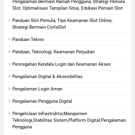
Pengalaman Bermain Ramah Pengguna, Strategi Pemula
Slot, Optimalisasi Tampilan Situs, Edukasi Pemain Slot
Panduan Slot Pemula, Tips Keamanan Slot Online,
Strategi Bermain CorlaSlot
Panduan Teknis
Panduan, Teknologi, Keamanan Perjudian
Pencegahan Kendala Login dan Keamanan Akses
Pengalaman Digital & Aksesibilitas
Pengalaman Login Aman
Pengalaman Pengguna Digital
Pengelolaan Infrastruktur,Manajemen
Teknologi,Stabilitas Sistem,Platform Digital,Pengalaman
Pengguna