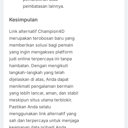
pembatasan lainnya.
Kesimpulan
Link alternatif Champion4D
merupakan terobosan baru yang
memberikan solusi bagi pemain
yang ingin mengakses platform
judi online terpercaya ini tanpa
hambatan. Dengan mengikuti
langkah-langkah yang telah
dijelaskan di atas, Anda dapat
menikmati pengalaman bermain
yang lebih lancar, aman, dan stabil
meskipun situs utama terblokir.
Pastikan Anda selalu
menggunakan link alternatif yang
sah dan terpercaya untuk menjaga
keamanan data pribadi Anda.