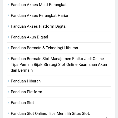
Panduan Akses Multi-Perangkat
Panduan Akses Perangkat Harian
Panduan Akses Platform Digital
Panduan Akun Digital
Panduan Bermain & Teknologi Hiburan
Panduan Bermain Slot Manajemen Risiko Judi Online
Tips Pemain Bijak Strategi Slot Online Keamanan Akun
dan Bermain
Panduan Hiburan
Panduan Platform
Panduan Slot
Panduan Slot Online, Tips Memilih Situs Slot,