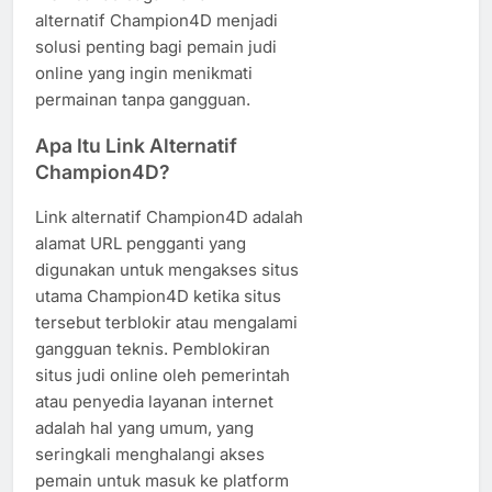
alternatif Champion4D menjadi
solusi penting bagi pemain judi
online yang ingin menikmati
permainan tanpa gangguan.
Apa Itu Link Alternatif
Champion4D?
Link alternatif Champion4D adalah
alamat URL pengganti yang
digunakan untuk mengakses situs
utama Champion4D ketika situs
tersebut terblokir atau mengalami
gangguan teknis. Pemblokiran
situs judi online oleh pemerintah
atau penyedia layanan internet
adalah hal yang umum, yang
seringkali menghalangi akses
pemain untuk masuk ke platform