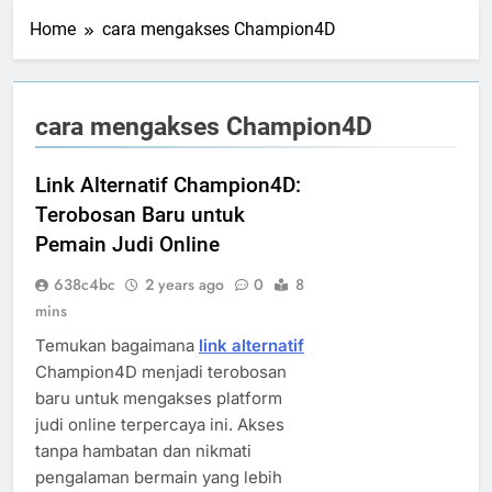
Home
cara mengakses Champion4D
cara mengakses Champion4D
Link Alternatif Champion4D:
Terobosan Baru untuk
Pemain Judi Online
638c4bc
2 years ago
0
8
mins
Temukan bagaimana
link alternatif
Champion4D menjadi terobosan
baru untuk mengakses platform
judi online terpercaya ini. Akses
tanpa hambatan dan nikmati
pengalaman bermain yang lebih