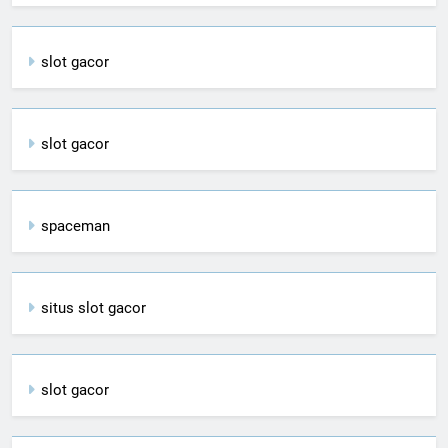
slot gacor
slot gacor
spaceman
situs slot gacor
slot gacor