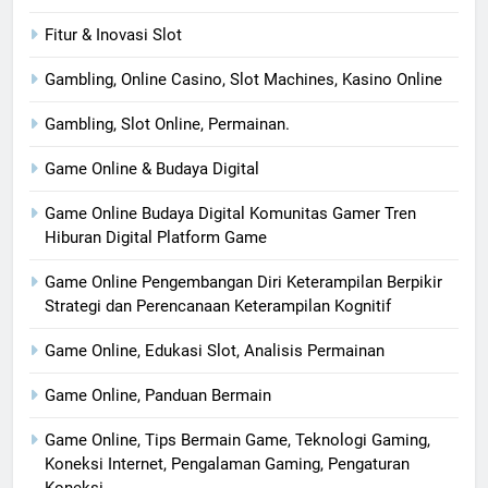
Fitur & Inovasi Slot
Gambling, Online Casino, Slot Machines, Kasino Online
Gambling, Slot Online, Permainan.
Game Online & Budaya Digital
Game Online Budaya Digital Komunitas Gamer Tren
Hiburan Digital Platform Game
Game Online Pengembangan Diri Keterampilan Berpikir
Strategi dan Perencanaan Keterampilan Kognitif
Game Online, Edukasi Slot, Analisis Permainan
Game Online, Panduan Bermain
Game Online, Tips Bermain Game, Teknologi Gaming,
Koneksi Internet, Pengalaman Gaming, Pengaturan