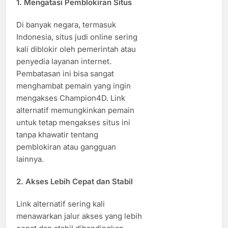
1.
Mengatasi Pemblokiran Situs
Di banyak negara, termasuk
Indonesia, situs judi online sering
kali diblokir oleh pemerintah atau
penyedia layanan internet.
Pembatasan ini bisa sangat
menghambat pemain yang ingin
mengakses Champion4D. Link
alternatif memungkinkan pemain
untuk tetap mengakses situs ini
tanpa khawatir tentang
pemblokiran atau gangguan
lainnya.
2.
Akses Lebih Cepat dan Stabil
Link alternatif sering kali
menawarkan jalur akses yang lebih