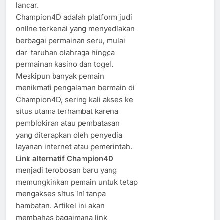
lancar.
Champion4D adalah platform judi
online terkenal yang menyediakan
berbagai permainan seru, mulai
dari taruhan olahraga hingga
permainan kasino dan togel.
Meskipun banyak pemain
menikmati pengalaman bermain di
Champion4D, sering kali akses ke
situs utama terhambat karena
pemblokiran atau pembatasan
yang diterapkan oleh penyedia
layanan internet atau pemerintah.
Link alternatif Champion4D
menjadi terobosan baru yang
memungkinkan pemain untuk tetap
mengakses situs ini tanpa
hambatan. Artikel ini akan
membahas bagaimana link