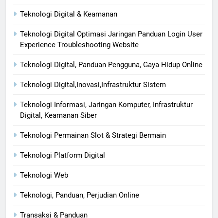
Teknologi Digital & Keamanan
Teknologi Digital Optimasi Jaringan Panduan Login User
Experience Troubleshooting Website
Teknologi Digital, Panduan Pengguna, Gaya Hidup Online
Teknologi Digital,Inovasi,Infrastruktur Sistem
Teknologi Informasi, Jaringan Komputer, Infrastruktur
Digital, Keamanan Siber
Teknologi Permainan Slot & Strategi Bermain
Teknologi Platform Digital
Teknologi Web
Teknologi, Panduan, Perjudian Online
Transaksi & Panduan