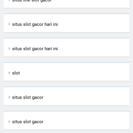
situs link slot gacor
situs slot gacor hari ini
situs slot gacor hari ini
slot
situs slot gacor
situs slot gacor