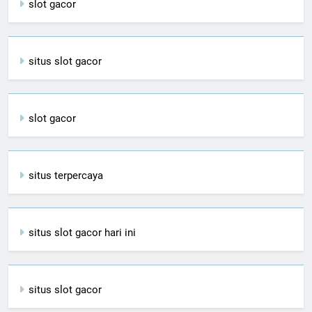
slot gacor
situs slot gacor
slot gacor
situs terpercaya
situs slot gacor hari ini
situs slot gacor