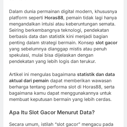
Dalam dunia permainan digital modern, khususnya
platform seperti
Horas88
, pemain tidak lagi hanya
mengandalkan intuisi atau keberuntungan semata.
Seiring berkembangnya teknologi, pendekatan
berbasis data dan statistik kini menjadi bagian
penting dalam strategi bermain. Konsep
slot gacor
yang sebelumnya dianggap mistis atau penuh
spekulasi, mulai bisa dijelaskan dengan
pendekatan yang lebih logis dan terukur.
Artikel ini mengulas bagaimana
statistik dan data
aktual dari pemain
dapat memberikan wawasan
berharga tentang performa slot di Horas88, serta
bagaimana kamu dapat menggunakannya untuk
membuat keputusan bermain yang lebih cerdas.
Apa Itu Slot Gacor Menurut Data?
Secara umum, istilah “slot gacor” mengacu pada