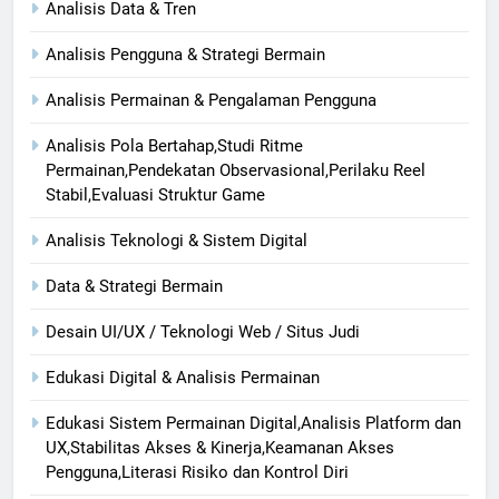
Analisis Data & Tren
Analisis Pengguna & Strategi Bermain
Analisis Permainan & Pengalaman Pengguna
Analisis Pola Bertahap,Studi Ritme
Permainan,Pendekatan Observasional,Perilaku Reel
Stabil,Evaluasi Struktur Game
Analisis Teknologi & Sistem Digital
Data & Strategi Bermain
Desain UI/UX / Teknologi Web / Situs Judi
Edukasi Digital & Analisis Permainan
Edukasi Sistem Permainan Digital,Analisis Platform dan
UX,Stabilitas Akses & Kinerja,Keamanan Akses
Pengguna,Literasi Risiko dan Kontrol Diri