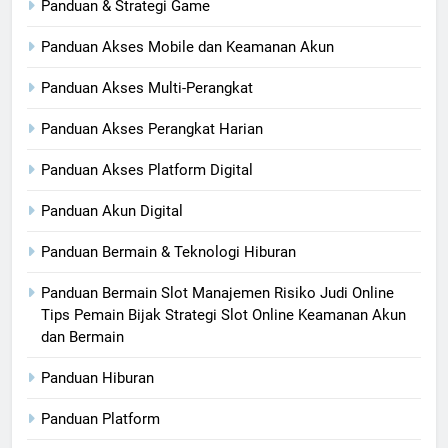
Panduan & Strategi Game
Panduan Akses Mobile dan Keamanan Akun
Panduan Akses Multi-Perangkat
Panduan Akses Perangkat Harian
Panduan Akses Platform Digital
Panduan Akun Digital
Panduan Bermain & Teknologi Hiburan
Panduan Bermain Slot Manajemen Risiko Judi Online
Tips Pemain Bijak Strategi Slot Online Keamanan Akun
dan Bermain
Panduan Hiburan
Panduan Platform