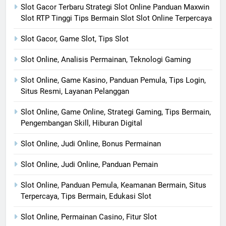
Slot Gacor Terbaru Strategi Slot Online Panduan Maxwin
Slot RTP Tinggi Tips Bermain Slot Slot Online Terpercaya
Slot Gacor, Game Slot, Tips Slot
Slot Online, Analisis Permainan, Teknologi Gaming
Slot Online, Game Kasino, Panduan Pemula, Tips Login,
Situs Resmi, Layanan Pelanggan
Slot Online, Game Online, Strategi Gaming, Tips Bermain,
Pengembangan Skill, Hiburan Digital
Slot Online, Judi Online, Bonus Permainan
Slot Online, Judi Online, Panduan Pemain
Slot Online, Panduan Pemula, Keamanan Bermain, Situs
Terpercaya, Tips Bermain, Edukasi Slot
Slot Online, Permainan Casino, Fitur Slot