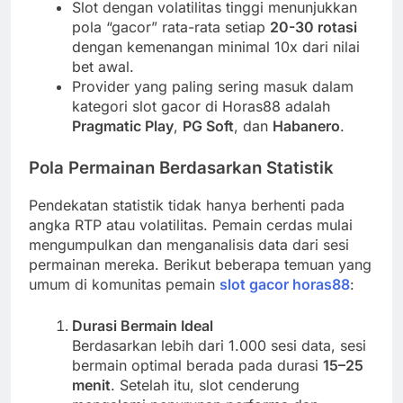
Slot dengan volatilitas tinggi menunjukkan
pola “gacor” rata-rata setiap
20-30 rotasi
dengan kemenangan minimal 10x dari nilai
bet awal.
Provider yang paling sering masuk dalam
kategori slot gacor di Horas88 adalah
Pragmatic Play
,
PG Soft
, dan
Habanero
.
Pola Permainan Berdasarkan Statistik
Pendekatan statistik tidak hanya berhenti pada
angka RTP atau volatilitas. Pemain cerdas mulai
mengumpulkan dan menganalisis data dari sesi
permainan mereka. Berikut beberapa temuan yang
umum di komunitas pemain
slot gacor horas88
:
Durasi Bermain Ideal
Berdasarkan lebih dari 1.000 sesi data, sesi
bermain optimal berada pada durasi
15–25
menit
. Setelah itu, slot cenderung