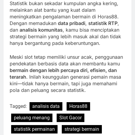
Statistik bukan sekadar kumpulan angka kering,
melainkan alat bantu yang kuat dalam
meningkatkan pengalaman bermain di Horas88.
Dengan memadukan
data pribadi
,
statistik RTP
,
dan
analisis komunitas
, kamu bisa menciptakan
strategi bermain yang lebih masuk akal dan tidak
hanya bergantung pada keberuntungan.
Meski slot tetap memiliki unsur acak, penggunaan
pendekatan berbasis data akan membantu kamu
bermain dengan lebih percaya diri, efisien, dan
terarah
. Inilah keunggulan generasi pemain masa
kini—tidak hanya bermain, tapi juga memahami
pola dan peluang secara statistik.
Tagged:
analisis data
Horas88
peluang menang
Slot Gacor
statistik permainan
strategi bermain