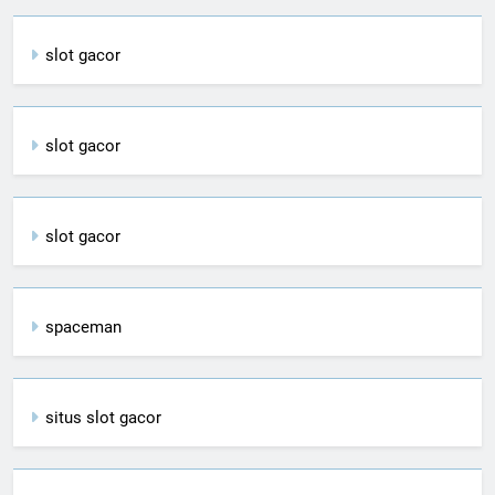
slot gacor
slot gacor
slot gacor
spaceman
situs slot gacor