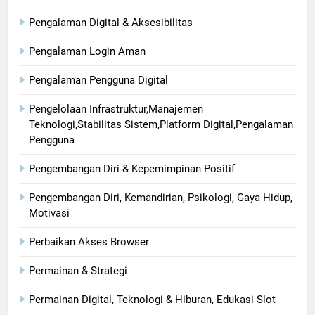
Pengalaman Digital & Aksesibilitas
Pengalaman Login Aman
Pengalaman Pengguna Digital
Pengelolaan Infrastruktur,Manajemen
Teknologi,Stabilitas Sistem,Platform Digital,Pengalaman
Pengguna
Pengembangan Diri & Kepemimpinan Positif
Pengembangan Diri, Kemandirian, Psikologi, Gaya Hidup,
Motivasi
Perbaikan Akses Browser
Permainan & Strategi
Permainan Digital, Teknologi & Hiburan, Edukasi Slot