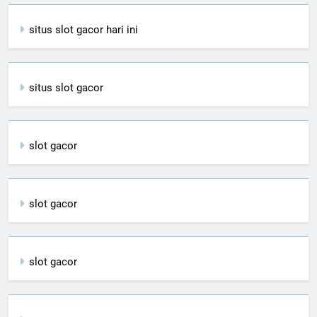
situs slot gacor hari ini
situs slot gacor
slot gacor
slot gacor
slot gacor