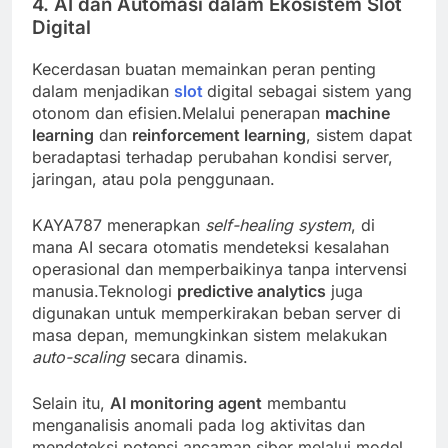
4. AI dan Automasi dalam Ekosistem Slot
Digital
Kecerdasan buatan memainkan peran penting
dalam menjadikan
slot
digital sebagai sistem yang
otonom dan efisien.Melalui penerapan
machine
learning
dan
reinforcement learning
, sistem dapat
beradaptasi terhadap perubahan kondisi server,
jaringan, atau pola penggunaan.
KAYA787 menerapkan
self-healing system
, di
mana AI secara otomatis mendeteksi kesalahan
operasional dan memperbaikinya tanpa intervensi
manusia.Teknologi
predictive analytics
juga
digunakan untuk memperkirakan beban server di
masa depan, memungkinkan sistem melakukan
auto-scaling
secara dinamis.
Selain itu,
AI monitoring agent
membantu
menganalisis anomali pada log aktivitas dan
mendeteksi potensi ancaman siber melalui model