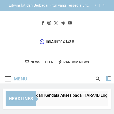
Skip
EDWINSLOT Login sebagai Bagian dari Sistem
to
Digital yang Terstruktur
content
Panduan Login Edwinslot Melalui Perangkat
Harian agar Akses Tetap Aman dan Praktis
Panduan Menghindari Kendala Akses pada
TIARA4D Login
Edwinslot dan Berbagai Fitur yang Tersedia untuk
Pengalaman Pengguna yang Lebih Optimal
EDWINSLOT Login sebagai Bagian dari Sistem
Digital yang Terstruktur
Beauty Clou
Temukan Produk Kecantikan Dan
Panduan Login Edwinslot Melalui Perangkat
NEWSLETTER
RANDOM NEWS
Harian agar Akses Tetap Aman dan Praktis
Perawatan Kulit Berkualitas Di Beauty Clou.
MENU
anduan Menghindari Kendala Akses pada TIARA4D Login
HEADLINES
 Weeks Ago