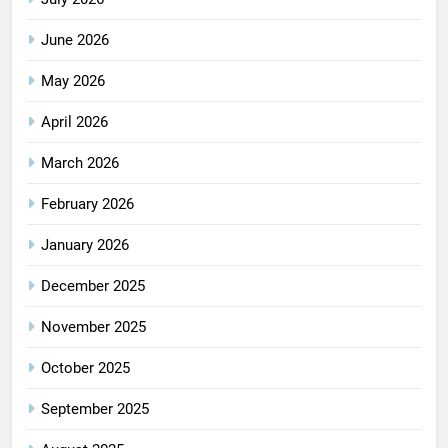
June 2026
May 2026
April 2026
March 2026
February 2026
January 2026
December 2025
November 2025
October 2025
September 2025