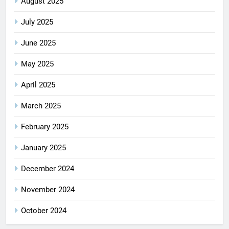
August 2025
July 2025
June 2025
May 2025
April 2025
March 2025
February 2025
January 2025
December 2024
November 2024
October 2024