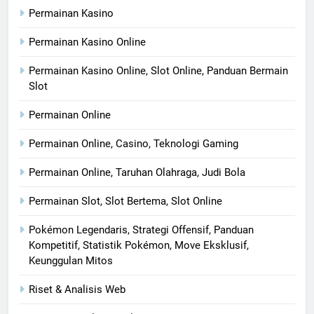
Permainan Kasino
Permainan Kasino Online
Permainan Kasino Online, Slot Online, Panduan Bermain
Slot
Permainan Online
Permainan Online, Casino, Teknologi Gaming
Permainan Online, Taruhan Olahraga, Judi Bola
Permainan Slot, Slot Bertema, Slot Online
Pokémon Legendaris, Strategi Offensif, Panduan
Kompetitif, Statistik Pokémon, Move Eksklusif,
Keunggulan Mitos
Riset & Analisis Web