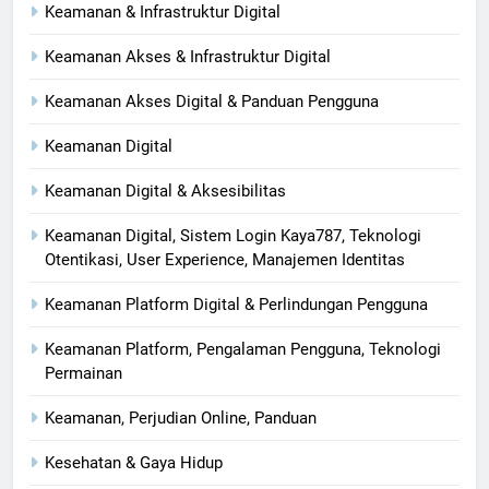
Keamanan & Infrastruktur Digital
Keamanan Akses & Infrastruktur Digital
Keamanan Akses Digital & Panduan Pengguna
Keamanan Digital
Keamanan Digital & Aksesibilitas
Keamanan Digital, Sistem Login Kaya787, Teknologi
Otentikasi, User Experience, Manajemen Identitas
Keamanan Platform Digital & Perlindungan Pengguna
Keamanan Platform, Pengalaman Pengguna, Teknologi
Permainan
Keamanan, Perjudian Online, Panduan
Kesehatan & Gaya Hidup