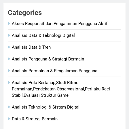
Categories
Akses Responsif dan Pengalaman Pengguna Aktif
Analisis Data & Teknologi Digital
Analisis Data & Tren
Analisis Pengguna & Strategi Bermain
Analisis Permainan & Pengalaman Pengguna
Analisis Pola Bertahap,Studi Ritme
Permainan,Pendekatan Observasional,Perilaku Reel
Stabil,Evaluasi Struktur Game
Analisis Teknologi & Sistem Digital
Data & Strategi Bermain