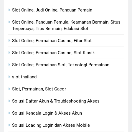
Slot Online, Judi Online, Panduan Pemain
Slot Online, Panduan Pemula, Keamanan Bermain, Situs
Terpercaya, Tips Bermain, Edukasi Slot
Slot Online, Permainan Casino, Fitur Slot
Slot Online, Permainan Casino, Slot Klasik
Slot Online, Permainan Slot, Teknologi Permainan
slot thailand
Slot, Permainan, Slot Gacor
Solusi Daftar Akun & Troubleshooting Akses
Solusi Kendala Login & Akses Akun
Solusi Loading Login dan Akses Mobile