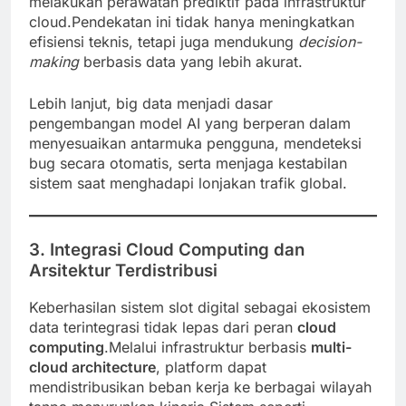
melakukan perawatan prediktif pada infrastruktur
cloud.Pendekatan ini tidak hanya meningkatkan
efisiensi teknis, tetapi juga mendukung
decision-
making
berbasis data yang lebih akurat.
Lebih lanjut, big data menjadi dasar
pengembangan model AI yang berperan dalam
menyesuaikan antarmuka pengguna, mendeteksi
bug secara otomatis, serta menjaga kestabilan
sistem saat menghadapi lonjakan trafik global.
3. Integrasi Cloud Computing dan
Arsitektur Terdistribusi
Keberhasilan sistem slot digital sebagai ekosistem
data terintegrasi tidak lepas dari peran
cloud
computing
.Melalui infrastruktur berbasis
multi-
cloud architecture
, platform dapat
mendistribusikan beban kerja ke berbagai wilayah