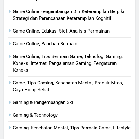
Game Online Pengembangan Diri Keterampilan Berpikir
Strategi dan Perencanaan Keterampilan Kognitif
Game Online, Edukasi Slot, Analisis Permainan
Game Online, Panduan Bermain
Game Online, Tips Bermain Game, Teknologi Gaming,
Koneksi Internet, Pengalaman Gaming, Pengaturan
Koneksi
Game, Tips Gaming, Kesehatan Mental, Produktivitas,
Gaya Hidup Sehat
Gaming & Pengembangan Skill
Gaming & Technology
Gaming, Kesehatan Mental, Tips Bermain Game, Lifestyle