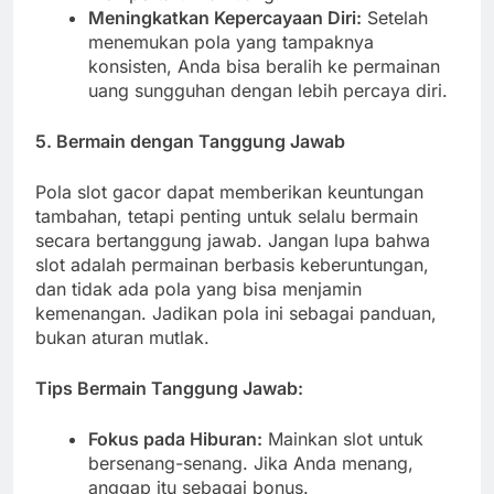
Meningkatkan Kepercayaan Diri:
Setelah
menemukan pola yang tampaknya
konsisten, Anda bisa beralih ke permainan
uang sungguhan dengan lebih percaya diri.
5. Bermain dengan Tanggung Jawab
Pola slot gacor dapat memberikan keuntungan
tambahan, tetapi penting untuk selalu bermain
secara bertanggung jawab. Jangan lupa bahwa
slot adalah permainan berbasis keberuntungan,
dan tidak ada pola yang bisa menjamin
kemenangan. Jadikan pola ini sebagai panduan,
bukan aturan mutlak.
Tips Bermain Tanggung Jawab:
Fokus pada Hiburan:
Mainkan slot untuk
bersenang-senang. Jika Anda menang,
anggap itu sebagai bonus.