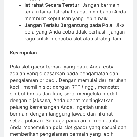
Istirahat Secara Teratur:
Jangan bermain
terlalu lama. Istirahat dapat membantu Anda
membuat keputusan yang lebih baik.
Jangan Terlalu Bergantung pada Pola:
Jika
pola yang Anda coba tidak berhasil, jangan
ragu untuk mencoba slot atau strategi lain.
Kesimpulan
Pola slot gacor terbaik yang patut Anda coba
adalah yang didasarkan pada pengamatan dan
pengalaman pribadi. Dengan memulai dari taruhan
kecil, memilih slot dengan RTP tinggi, mencatat
simbol bonus dan fitur, serta mengelola modal
dengan bijaksana, Anda dapat meningkatkan
peluang kemenangan Anda. Ingatlah untuk
bermain dengan tanggung jawab dan nikmati
setiap putaran. Semoga panduan ini membantu
Anda menemukan pola slot gacor yang sesuai dan
memberikan pengalaman bermain yang lebih