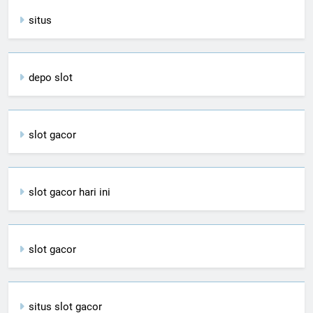
situs
depo slot
slot gacor
slot gacor hari ini
slot gacor
situs slot gacor