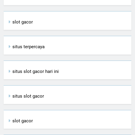
slot gacor
situs terpercaya
situs slot gacor hari ini
situs slot gacor
slot gacor