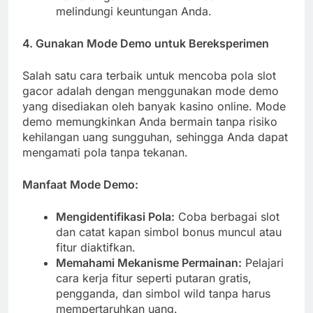
melindungi keuntungan Anda.
4. Gunakan Mode Demo untuk Bereksperimen
Salah satu cara terbaik untuk mencoba pola slot
gacor adalah dengan menggunakan mode demo
yang disediakan oleh banyak kasino online. Mode
demo memungkinkan Anda bermain tanpa risiko
kehilangan uang sungguhan, sehingga Anda dapat
mengamati pola tanpa tekanan.
Manfaat Mode Demo:
Mengidentifikasi Pola:
Coba berbagai slot
dan catat kapan simbol bonus muncul atau
fitur diaktifkan.
Memahami Mekanisme Permainan:
Pelajari
cara kerja fitur seperti putaran gratis,
pengganda, dan simbol wild tanpa harus
mempertaruhkan uang.