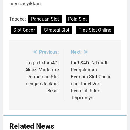
mengasyikkan.
Tagged:
Panduan Slot
Pola Slot
Slot Gacor
Strategi Slot
Tips Slot Online
Previous:
Next:
Post
navigation
Login Lebah4D:
LARIS4D: Nikmati
Akses Mudah ke
Pengalaman
Permainan Slot
Bermain Slot Gacor
dengan Jackpot
dan Togel Viral
Besar
Resmi di Situs
Terpercaya
Related News