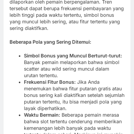
dilaporkan oleh pemain berpengalaman. Tren
tersebut dapat berupa frekuensi pembayaran yang
lebih tinggi pada waktu tertentu, simbol bonus
yang muncul lebih sering, atau fitur tertentu yang
sering diaktifkan.
Beberapa Pola yang Sering Ditemui:
Simbol Bonus yang Muncul Berturut-turut:
Banyak pemain melaporkan bahwa simbol
scatter atau wild sering muncul dalam
urutan tertentu.
Frekuensi Fitur Bonus:
Jika Anda
menemukan bahwa fitur putaran gratis atau
bonus sering kali diaktifkan setelah sejumlah
putaran tertentu, itu bisa menjadi pola yang
layak diperhatikan.
Waktu Bermain:
Beberapa pemain merasa
bahwa slot tertentu cenderung memberikan
kemenangan lebih banyak pada waktu