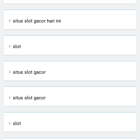
situs slot gacor hari ini
slot
situs slot gacor
situs slot gacor
slot