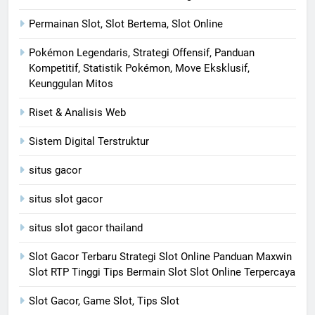
Permainan Slot, Slot Bertema, Slot Online
Pokémon Legendaris, Strategi Offensif, Panduan
Kompetitif, Statistik Pokémon, Move Eksklusif,
Keunggulan Mitos
Riset & Analisis Web
Sistem Digital Terstruktur
situs gacor
situs slot gacor
situs slot gacor thailand
Slot Gacor Terbaru Strategi Slot Online Panduan Maxwin
Slot RTP Tinggi Tips Bermain Slot Slot Online Terpercaya
Slot Gacor, Game Slot, Tips Slot