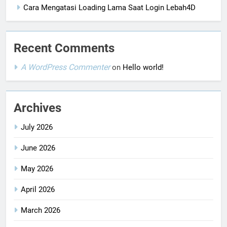
Cara Mengatasi Loading Lama Saat Login Lebah4D
Recent Comments
A WordPress Commenter
on
Hello world!
Archives
July 2026
June 2026
May 2026
April 2026
March 2026