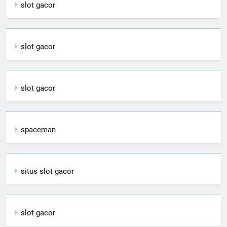
slot gacor
slot gacor
slot gacor
spaceman
situs slot gacor
slot gacor