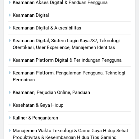
Keamanan Akses Digital & Panduan Pengguna
Keamanan Digital
Keamanan Digital & Aksesibilitas
Keamanan Digital, Sistem Login Kaya787, Teknologi
Otentikasi, User Experience, Manajemen Identitas
Keamanan Platform Digital & Perlindungan Pengguna
Keamanan Platform, Pengalaman Pengguna, Teknologi
Permainan
Keamanan, Perjudian Online, Panduan
Kesehatan & Gaya Hidup
Kuliner & Pengantaran
Manajemen Waktu Teknologi & Game Gaya Hidup Sehat
Produktivitas & Keseimbangan Hidup Tips Gaming