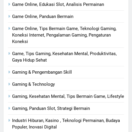
Game Online, Edukasi Slot, Analisis Permainan
Game Online, Panduan Bermain
Game Online, Tips Bermain Game, Teknologi Gaming,
Koneksi Internet, Pengalaman Gaming, Pengaturan
Koneksi
Game, Tips Gaming, Kesehatan Mental, Produktivitas,
Gaya Hidup Sehat
Gaming & Pengembangan Skill
Gaming & Technology
Gaming, Kesehatan Mental, Tips Bermain Game, Lifestyle
Gaming, Panduan Slot, Strategi Bermain
Industri Hiburan, Kasino , Teknologi Permainan, Budaya
Populer, Inovasi Digital