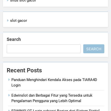
situs slot gacor
slot gacor
Search
SEARCH
Recent Posts
Panduan Menghindari Kendala Akses pada TIARA4D
Login
Edwinslot dan Berbagai Fitur yang Tersedia untuk
Pengalaman Pengguna yang Lebih Optimal