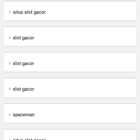
situs slot gacor
slot gacor
slot gacor
slot gacor
spaceman