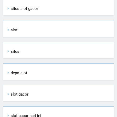
situs slot gacor
slot
situs
depo slot
slot gacor
slot gacor hari ini