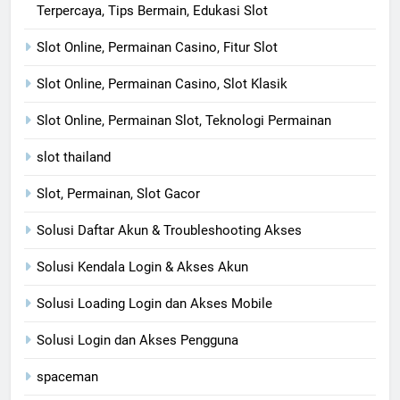
Terpercaya, Tips Bermain, Edukasi Slot
Slot Online, Permainan Casino, Fitur Slot
Slot Online, Permainan Casino, Slot Klasik
Slot Online, Permainan Slot, Teknologi Permainan
slot thailand
Slot, Permainan, Slot Gacor
Solusi Daftar Akun & Troubleshooting Akses
Solusi Kendala Login & Akses Akun
Solusi Loading Login dan Akses Mobile
Solusi Login dan Akses Pengguna
spaceman