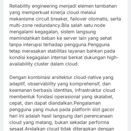
Reliability engineering menjadi elemen tambahan
yang memperkuat kinerja cloud melalui
mekanisme circuit breaker, failover otomatis, serta
multi-zone redundancy.Bila salah satu node
mengalami kegagalan, sistem langsung
memindahkan beban ke server lain yang sehat
tanpa interupsi terhadap pengguna.Pengguna
tetap merasakan stabilitas layanan bahkan pada
kondisi kegagalan internal berkat dukungan high-
availability cluster dalam cloud.
Dengan kombinasi arsitektur cloud-native yang
adaptif, observability yang komprehensif, dan
keamanan berbasis identitas, infrastruktur cloud
membentuk fondasi operasional yang skalabel,
cepat, dan dapat diandalkan.Pengalaman
pengguna yang mulus pada platform slot gacor
hari ini adalah hasil langsung dari perencanaan
cloud yang matang, bukan sekadar performa
sesaat.Andaikan cloud tidak diterapkan dengan