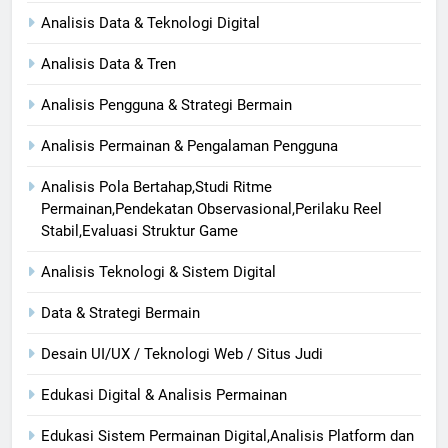
Analisis Data & Teknologi Digital
Analisis Data & Tren
Analisis Pengguna & Strategi Bermain
Analisis Permainan & Pengalaman Pengguna
Analisis Pola Bertahap,Studi Ritme
Permainan,Pendekatan Observasional,Perilaku Reel
Stabil,Evaluasi Struktur Game
Analisis Teknologi & Sistem Digital
Data & Strategi Bermain
Desain UI/UX / Teknologi Web / Situs Judi
Edukasi Digital & Analisis Permainan
Edukasi Sistem Permainan Digital,Analisis Platform dan