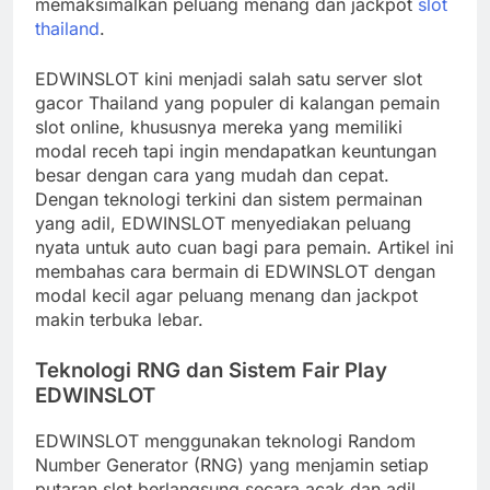
memaksimalkan peluang menang dan jackpot
slot
thailand
.
EDWINSLOT kini menjadi salah satu server slot
gacor Thailand yang populer di kalangan pemain
slot online, khususnya mereka yang memiliki
modal receh tapi ingin mendapatkan keuntungan
besar dengan cara yang mudah dan cepat.
Dengan teknologi terkini dan sistem permainan
yang adil, EDWINSLOT menyediakan peluang
nyata untuk auto cuan bagi para pemain. Artikel ini
membahas cara bermain di EDWINSLOT dengan
modal kecil agar peluang menang dan jackpot
makin terbuka lebar.
Teknologi RNG dan Sistem Fair Play
EDWINSLOT
EDWINSLOT menggunakan teknologi Random
Number Generator (RNG) yang menjamin setiap
putaran slot berlangsung secara acak dan adil