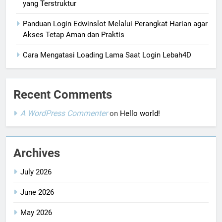
yang Terstruktur
Panduan Login Edwinslot Melalui Perangkat Harian agar
Akses Tetap Aman dan Praktis
Cara Mengatasi Loading Lama Saat Login Lebah4D
Recent Comments
A WordPress Commenter
on
Hello world!
Archives
July 2026
June 2026
May 2026