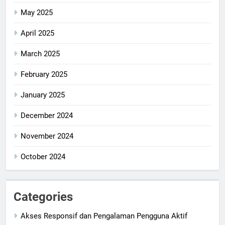
May 2025
April 2025
March 2025
February 2025
January 2025
December 2024
November 2024
October 2024
Categories
Akses Responsif dan Pengalaman Pengguna Aktif