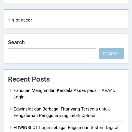
slot gacor
Search
SEARCH
Recent Posts
Panduan Menghindari Kendala Akses pada TIARA4D
Login
Edwinslot dan Berbagai Fitur yang Tersedia untuk
Pengalaman Pengguna yang Lebih Optimal
EDWINSLOT Login sebagai Bagian dari Sistem Digital