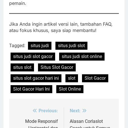
pemain.
Jika Anda ingin artikel versi lain, tambahan FAQ,
atau fokus khusus, saya siap membantu!
Tagged:
situs judi
situs judi slot
situs judi slot gacor
situs judi slot online
situs slot
Situs Slot Gacor
situs slot gacor hari ini
slot
Slot Gacor
Slot Gacor Hari Ini
Slot Online
Previous:
Next:
Post
navigation
Mode Responsif
Alasan Corlaslot