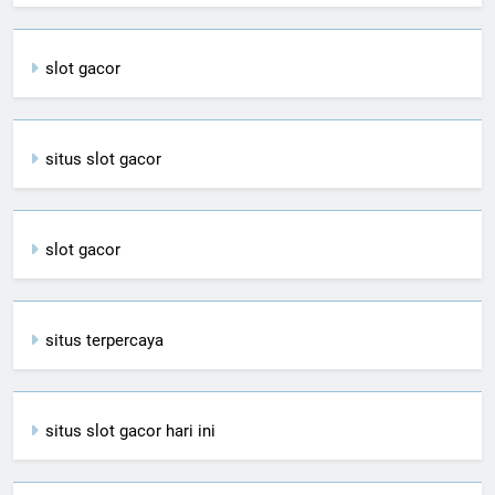
slot gacor
situs slot gacor
slot gacor
situs terpercaya
situs slot gacor hari ini