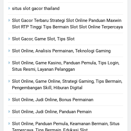
situs slot gacor thailand
Slot Gacor Terbaru Strategi Slot Online Panduan Maxwin
Slot RTP Tinggi Tips Bermain Slot Slot Online Terpercaya
Slot Gacor, Game Slot, Tips Slot
Slot Online, Analisis Permainan, Teknologi Gaming
Slot Online, Game Kasino, Panduan Pemula, Tips Login,
Situs Resmi, Layanan Pelanggan
Slot Online, Game Online, Strategi Gaming, Tips Bermain,
Pengembangan Skill, Hiburan Digital
Slot Online, Judi Online, Bonus Permainan
Slot Online, Judi Online, Panduan Pemain
Slot Online, Panduan Pemula, Keamanan Bermain, Situs
Terpercaya, Tips Bermain, Edukasi Slot