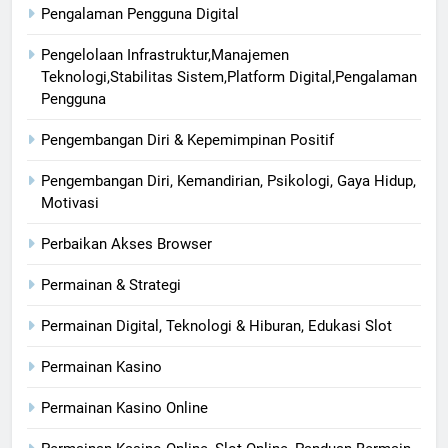
Pengalaman Pengguna Digital
Pengelolaan Infrastruktur,Manajemen
Teknologi,Stabilitas Sistem,Platform Digital,Pengalaman
Pengguna
Pengembangan Diri & Kepemimpinan Positif
Pengembangan Diri, Kemandirian, Psikologi, Gaya Hidup,
Motivasi
Perbaikan Akses Browser
Permainan & Strategi
Permainan Digital, Teknologi & Hiburan, Edukasi Slot
Permainan Kasino
Permainan Kasino Online