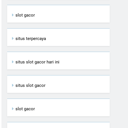
slot gacor
situs terpercaya
situs slot gacor hari ini
situs slot gacor
slot gacor