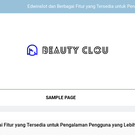
Edwinslot dan Berbagai Fitur yang Tersedia untuk P
EDWINSLOT Login sebagai Bagian
Panduan Login Edwinslot Melalui Perangkat Har
Panduan Menghinda
Edwinslot dan Berbagai Fitur yang Tersedia untuk P
EDWINSLOT Login sebagai Bagian
uty Clou
oduk Kecantikan Dan Perawatan Kulit Berkualitas Di Beauty C
Panduan Login Edwinslot Melalui Perangkat Har
SAMPLE PAGE
g Tersedia untuk Pengalaman Pengguna yang Lebih Optimal