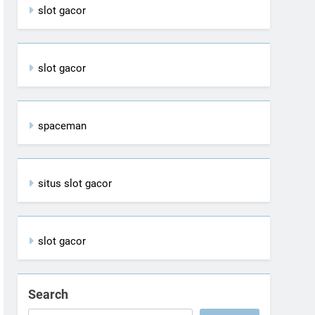
slot gacor
slot gacor
spaceman
situs slot gacor
slot gacor
Search