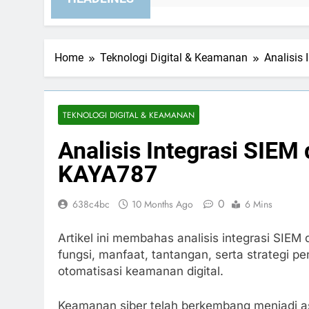
Home
Teknologi Digital & Keamanan
Analisis
TEKNOLOGI DIGITAL & KEAMANAN
Analisis Integrasi SIE
KAYA787
0
638c4bc
10 Months Ago
6 Mins
Artikel ini membahas analisis integrasi SI
fungsi, manfaat, tantangan, serta strategi 
otomatisasi keamanan digital.
Keamanan siber telah berkembang menjadi as