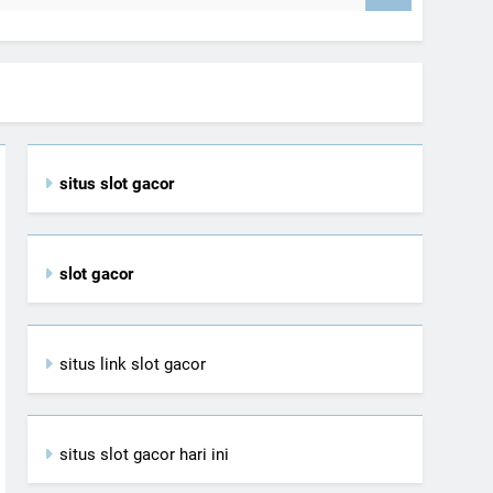
situs slot gacor
slot gacor
situs link slot gacor
situs slot gacor hari ini